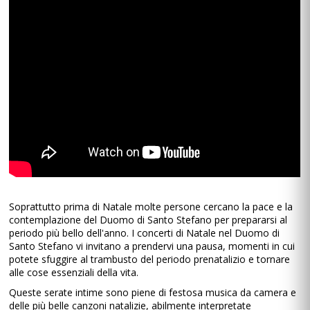
Soprattutto prima di Natale molte persone cercano la pace e la
contemplazione del Duomo di Santo Stefano per prepararsi al
periodo più bello dell'anno. I concerti di Natale nel Duomo di
Santo Stefano vi invitano a prendervi una pausa, momenti in cui
potete sfuggire al trambusto del periodo prenatalizio e tornare
alle cose essenziali della vita.
Queste serate intime sono piene di festosa musica da camera e
delle più belle canzoni natalizie, abilmente interpretate