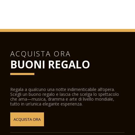
ACQUISTA ORA
BUONI REGALO
Regala a qualcuno una notte indimenticabile all’opera.
Scegli un buono regalo e lascia che scelga lo spettacolo
che ama—musica, dramma e arte di livello mondiale,
tutto in un’unica elegante esperienza.
ACQUISTA ORA