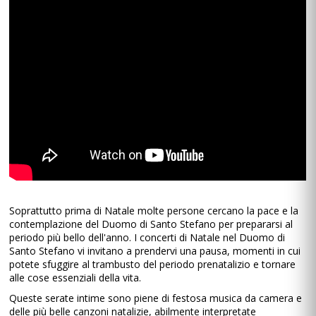
Soprattutto prima di Natale molte persone cercano la pace e la
contemplazione del Duomo di Santo Stefano per prepararsi al
periodo più bello dell'anno. I concerti di Natale nel Duomo di
Santo Stefano vi invitano a prendervi una pausa, momenti in cui
potete sfuggire al trambusto del periodo prenatalizio e tornare
alle cose essenziali della vita.
Queste serate intime sono piene di festosa musica da camera e
delle più belle canzoni natalizie, abilmente interpretate