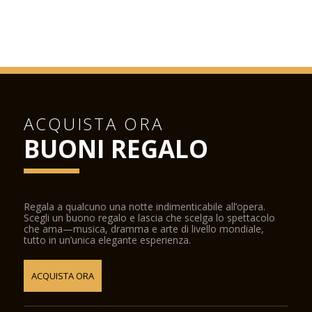
ACQUISTA ORA
BUONI REGALO
Regala a qualcuno una notte indimenticabile all’opera.
Scegli un buono regalo e lascia che scelga lo spettacolo
che ama—musica, dramma e arte di livello mondiale,
tutto in un’unica elegante esperienza.
ACQUISTA ORA