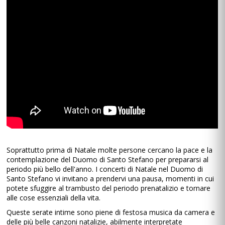
Soprattutto prima di Natale molte persone cercano la pace e la
contemplazione del Duomo di Santo Stefano per prepararsi al
periodo più bello dell'anno. I concerti di Natale nel Duomo di
Santo Stefano vi invitano a prendervi una pausa, momenti in cui
potete sfuggire al trambusto del periodo prenatalizio e tornare
alle cose essenziali della vita.
Queste serate intime sono piene di festosa musica da camera e
delle più belle canzoni natalizie, abilmente interpretate