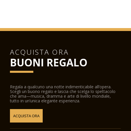
ACQUISTA ORA
BUONI REGALO
Regala a qualcuno una notte indimenticabile all’opera.
Scegli un buono regalo e lascia che scelga lo spettacolo
che ama—musica, dramma e arte di livello mondiale,
tutto in un’unica elegante esperienza.
ACQUISTA ORA