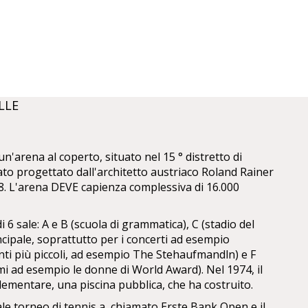
LLE
n'arena al coperto, situato nel 15 ° distretto di
tato progettato dall'architetto austriaco Roland Rainer
8. L'arena DEVE capienza complessiva di 16.000
 6 sale: A e B (scuola di grammatica), C (stadio del
incipale, soprattutto per i concerti ad esempio
enti più piccoli, ad esempio The Stehaufmandln) e F
imi ad esempio le donne di World Award). Nel 1974, il
ementare, una piscina pubblica, che ha costruito.
le torneo di tennis a, chiamato Erste Bank Open e il