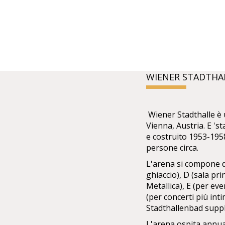
WIENER STADTHA
Wiener Stadthalle è u
Vienna, Austria. E 's
e costruito 1953-195
persone circa.
L'arena si compone di
ghiaccio), D (sala pr
Metallica), E (per ev
(per concerti più int
Stadthallenbad suppl
L'arena ospita annua