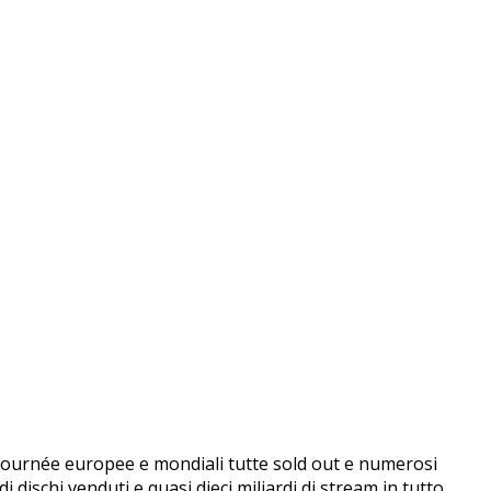
, tournée europee e mondiali tutte sold out e numerosi
 dischi venduti e quasi dieci miliardi di stream in tutto