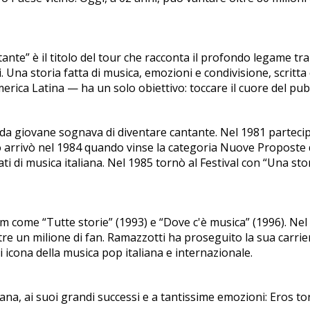
tante” è il titolo del tour che racconta il profondo legame t
. Una storia fatta di musica, emozioni e condivisione, scritt
rica Latina — ha un solo obiettivo: toccare il cuore del pubb
n da giovane sognava di diventare cantante. Nel 1981 parteci
sso arrivò nel 1984 quando vinse la categoria Nuove Proposte
i di musica italiana. Nel 1985 tornò al Festival con “Una s
come “Tutte storie” (1993) e “Dove c'è musica” (1996). Nel 2
oltre un milione di fan. Ramazzotti ha proseguito la sua carri
di icona della musica pop italiana e internazionale.
iana, ai suoi grandi successi e a tantissime emozioni: Eros to