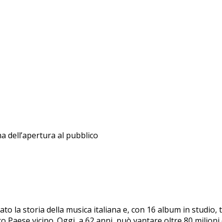
ma dell’apertura al pubblico
to la storia della musica italiana e, con 16 album in studio
 Paese vicino. Oggi, a 62 anni, può vantare oltre 80 milioni di