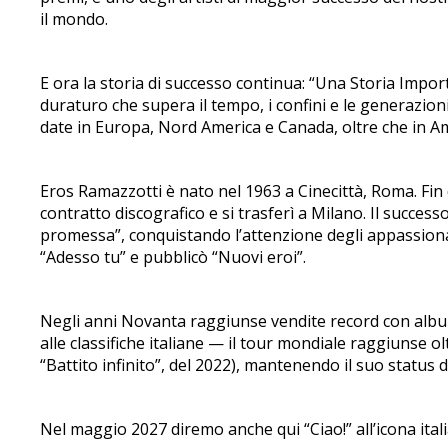
il mondo.
E ora la storia di successo continua: “Una Storia Impor
duraturo che supera il tempo, i confini e le generazioni
date in Europa, Nord America e Canada, oltre che in Ame
Eros Ramazzotti è nato nel 1963 a Cinecittà, Roma. Fi
contratto discografico e si trasferì a Milano. Il succe
promessa”, conquistando l’attenzione degli appassionat
“Adesso tu” e pubblicò “Nuovi eroi”.
Negli anni Novanta raggiunse vendite record con album 
alle classifiche italiane — il tour mondiale raggiunse 
“Battito infinito”, del 2022), mantenendo il suo status 
Nel maggio 2027 diremo anche qui “Ciao!” all’icona ital