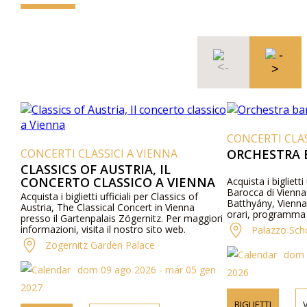
CONCERTI CLAS
CONCERTI CLASSICI A VIENNA
ORCHESTRA 
CLASSICS OF AUSTRIA, IL
CONCERTO CLASSICO A VIENNA
Acquista i biglietti
Barocca di Vienna
Acquista i biglietti ufficiali per Classics of
Batthyány, Vienna
Austria, The Classical Concert in Vienna
orari, programma 
presso il Gartenpalais Zögernitz. Per maggiori
telefonicamente.
informazioni, visita il nostro sito web.
Palazzo Sch
Zögernitz Garden Palace
dom 0
dom 09 ago 2026 - mar 05 gen
2026
2027
BIGLIETTI
V