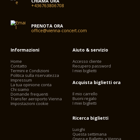
CHIAMA ORA
+436763806708
PRENOTA ORA
office@vienna-concert.com
Informazioni
Aiuto & servizio
Home
Accesso cliente
Contatto
Recupero password
Termini e Condizioni
I miei biglietti
Politica sulla riservatezza
Impressum
Acquista biglietti ora
La tua opinione conta
Chi siamo
Il mio carrello
Domande frequenti
Buoni regalo
Transfer aeroporto Vienna
I miei biglietti
Impostazioni cookie
Ricerca biglietti
Luoghi
Questa settimana
Opera e Balletto a Vienna