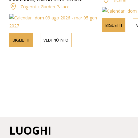
Zögernitz Garden Palace
dom 
dom 09 ago 2026 - mar 05 gen
BIGLIETTI
V
2027
BIGLIETTI
VEDI PIÙ INFO
LUOGHI