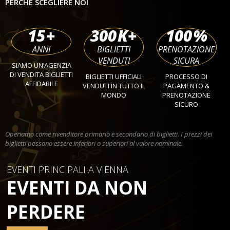
PERCHÉ SCEGLIERE NOI
15
+
300
K+
100
%
ANNI
BIGLIETTI
PRENOTAZIONE
VENDUTI
SICURA
SIAMO UN’AGENZIA
DI VENDITA BIGLIETTI
BIGLIETTI UFFICIALI
PROCESSO DI
AFFIDABILE
VENDUTI IN TUTTO IL
PAGAMENTO &
MONDO
PRENOTAZIONE
SICURO
Operiamo come rivenditore primario e secondario di biglietti. I prezzi dei
biglietti possono essere inferiori o superiori al valore nominale.
EVENTI PRINCIPALI A VIENNA
EVENTI DA NON
PERDERE