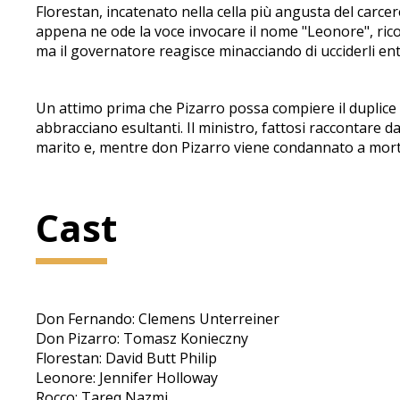
Florestan, incatenato nella cella più angusta del carcere
appena ne ode la voce invocare il nome "Leonore", ricono
ma il governatore reagisce minacciando di ucciderli en
Un attimo prima che Pizarro possa compiere il duplice 
abbracciano esultanti. Il ministro, fattosi raccontare d
marito e, mentre don Pizarro viene condannato a morte,
Cast
Don Fernando: Clemens Unterreiner
Don Pizarro: Tomasz Konieczny
Florestan: David Butt Philip
Leonore: Jennifer Holloway
Rocco: Tareq Nazmi