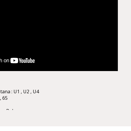
tana : U1 , U2 , U4
 , 65
ner Bahn
pera
ono disponibili nelle vicinanze.