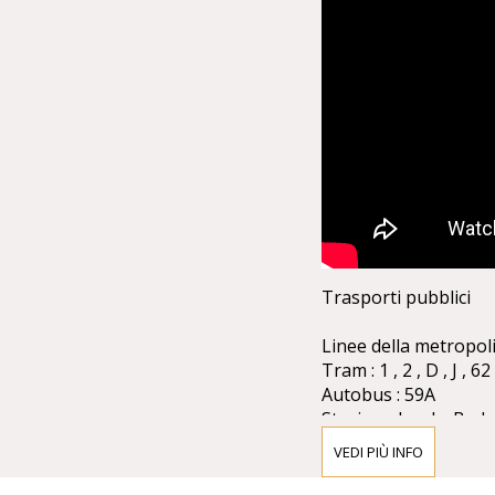
Trasporti pubblici
Linee della metropoli
Tram : 1 , 2 , D , J , 62
Autobus : 59A
Stazione locale: Bad
Soste: Karlsplatz / O
VEDI PIÙ INFO
Le fermate dei taxi s