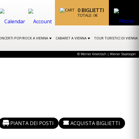
0
BIGLIETTI
TOTALE:
0
€
ONCERTI POP/ROCK A VIENNA
CABARET A VIENNA
TOUR TURISTICI DI VIENNA
© Werner Kmetitsch | Wiener Staatsoper
PIANTA DEI POSTI
ACQUISTA BIGLIETTI