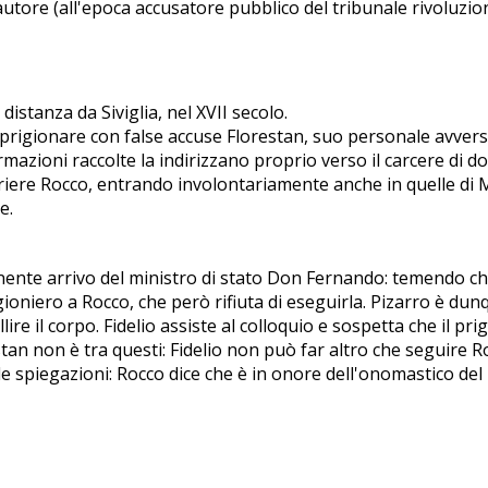
l'autore (all'epoca accusatore pubblico del tribunale rivoluz
istanza da Siviglia, nel XVII secolo.
prigionare con false accuse Florestan, suo personale avversar
mazioni raccolte la indirizzano proprio verso il carcere di do
riere Rocco, entrando involontariamente anche in quelle di Mar
e.
nente arrivo del ministro di stato Don Fernando: temendo ch
prigioniero a Rocco, che però rifiuta di eseguirla. Pizarro è 
e il corpo. Fidelio assiste al colloquio e sospetta che il pri
restan non è tra questi: Fidelio non può far altro che seguire 
de spiegazioni: Rocco dice che è in onore dell'onomastico del 