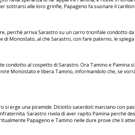
r sottrarsi alle loro grinfie, Papageno fa suonare il carillo
 perché arriva Sarastro su un carro trionfale condotto da se
die di Monostato, al che Sarastro, con fare paterno, le spieg
 condotto al cospetto di Sarastro. Ora Tamino e Pamina si 
a punire Monostato e libera Tamino, informandolo che, se vo
ro si erge una piramide. Diciotto sacerdoti marciano con passi
confraternita. Sarastro rivela di aver rapito Pamina perché de
piritualmente Papageno e Tamino nelle dure prove che li att