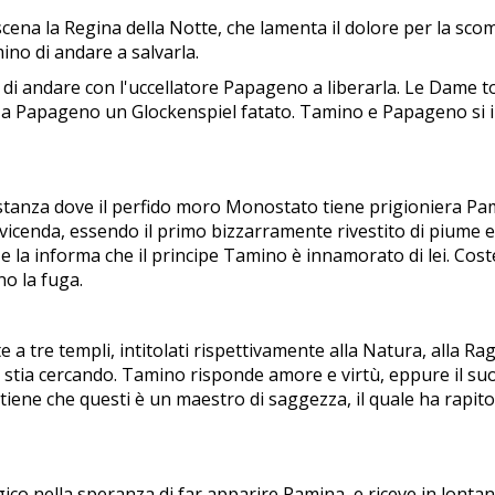
scena la Regina della Notte, che lamenta il dolore per la scom
no di andare a salvarla.
 di andare con l'uccellatore Papageno a liberarla. Le Dame to
 a Papageno un Glockenspiel fatato. Tamino e Papageno si in
stanza dove il perfido moro Monostato tiene prigioniera Pam
icenda, essendo il primo bizzarramente rivestito di piume e
a informa che il principe Tamino è innamorato di lei. Costei
o la fuga.
 a tre templi, intitolati rispettivamente alla Natura, alla Ra
a stia cercando. Tamino risponde amore e virtù, eppure il su
iene che questi è un maestro di saggezza, il quale ha rapi
ico nella speranza di far apparire Pamina, e riceve in lontan