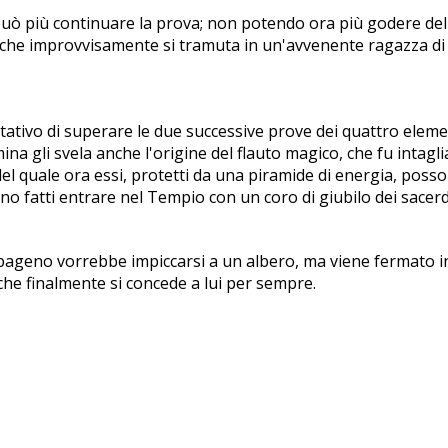
uò più continuare la prova; non potendo ora più godere delle 
ia che improvvisamente si tramuta in un'avvenente ragazza di
tivo di superare le due successive prove dei quattro elemen
Pamina gli svela anche l'origine del flauto magico, che fu int
l quale ora essi, protetti da una piramide di energia, posson
o fatti entrare nel Tempio con un coro di giubilo dei sacerd
ageno vorrebbe impiccarsi a un albero, ma viene fermato in 
che finalmente si concede a lui per sempre.