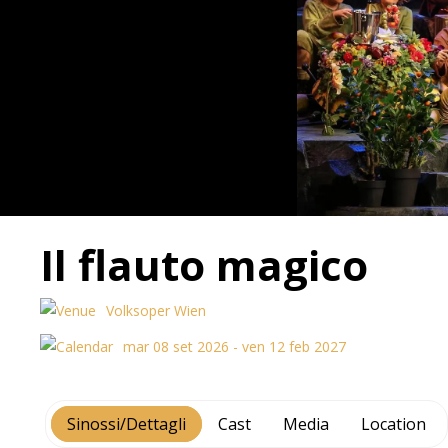
Il flauto magico
Volksoper Wien
mar 08 set 2026 - ven 12 feb 2027
Sinossi/Dettagli
Cast
Media
Location