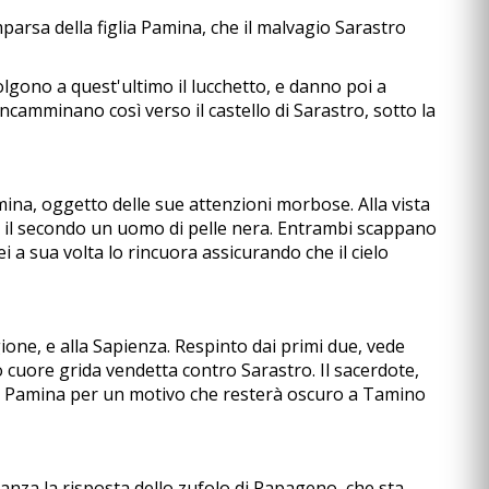
parsa della figlia Pamina, che il malvagio Sarastro
lgono a quest'ultimo il lucchetto, e danno poi a
camminano così verso il castello di Sarastro, sotto la
ina, oggetto delle sue attenzioni morbose. Alla vista
 il secondo un uomo di pelle nera. Entrambi scappano
 a sua volta lo rincuora assicurando che il cielo
gione, e alla Sapienza. Respinto dai primi due, vede
o cuore grida vendetta contro Sarastro. Il sacerdote,
to Pamina per un motivo che resterà oscuro a Tamino
anza la risposta dello zufolo di Papageno, che sta