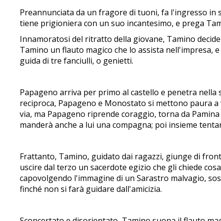
Preannunciata da un fragore di tuoni, fa l'ingresso in 
tiene prigioniera con un suo incantesimo, e prega Tami
Innamoratosi del ritratto della giovane, Tamino decide
Tamino un flauto magico che lo assista nell'impresa, e
guida di tre fanciulli, o genietti.
Papageno arriva per primo al castello e penetra nella 
reciproca, Papageno e Monostato si mettono paura a v
via, ma Papageno riprende coraggio, torna da Pamina e l
manderà anche a lui una compagna; poi insieme tentan
Frattanto, Tamino, guidato dai ragazzi, giunge di fronte
uscire dal terzo un sacerdote egizio che gli chiede cos
capovolgendo l'immagine di un Sarastro malvagio, sost
finché non si farà guidare dall'amicizia.
Sconcertato e disorientato, Tamino suona il flauto mag