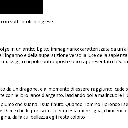
n sottotitoli in inglese.
svolge in un antico Egitto immaginario; caratterizzata da un'al
l'inganno e della superstizione verso la luce della sapienza
 malvagi, i cui poli contrapposti sono rappresentati da Sara
ito da un dragone, e al momento di essere raggiunto, cade sf
 con le loro lance d'argento, lasciando poi a malincuore il 
di piume che suona il suo flauto. Quando Tamino riprende i se
tre Dame che lo puniscono per questa menzogna, chiudendogl
ina, dalla cui bellezza egli resta colpito.