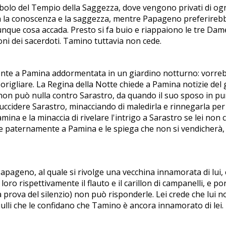
ibolo del Tempio della Saggezza, dove vengono privati di ogn
izia la conoscenza e la saggezza, mentre Papageno preferir
unque cosa accada. Presto si fa buio e riappaiono le tre Dame,
oni dei sacerdoti. Tamino tuttavia non cede.
nte a Pamina addormentata in un giardino notturno: vorrebbe
rigliare. La Regina della Notte chiede a Pamina notizie del g
 non può nulla contro Sarastro, da quando il suo sposo in punt
ccidere Sarastro, minacciando di maledirla e rinnegarla per
mina e la minaccia di rivelare l'intrigo a Sarastro se lei non
ge paternamente a Pamina e le spiega che non si vendicherà, 
apageno, al quale si rivolge una vecchina innamorata di lui, 
oro rispettivamente il flauto e il carillon di campanelli, e p
ova del silenzio) non può risponderle. Lei crede che lui non 
ulli che le confidano che Tamino è ancora innamorato di lei.