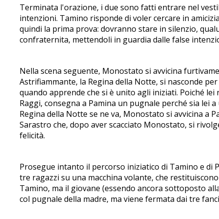
Terminata l'orazione, i due sono fatti entrare nel vest
intenzioni. Tamino risponde di voler cercare in amic
quindi la prima prova: dovranno stare in silenzio, qual
confraternita, mettendoli in guardia dalle false intenzi
Nella scena seguente, Monostato si avvicina furtivame
Astrifiammante, la Regina della Notte, si nasconde per o
quando apprende che si è unito agli iniziati. Poiché lei
Raggi, consegna a Pamina un pugnale perché sia lei a u
Regina della Notte se ne va, Monostato si avvicina a Pa
Sarastro che, dopo aver scacciato Monostato, si rivol
felicità.
Prosegue intanto il percorso iniziatico di Tamino e di P
tre ragazzi su una macchina volante, che restituiscono l
Tamino, ma il giovane (essendo ancora sottoposto alla pr
col pugnale della madre, ma viene fermata dai tre fanci