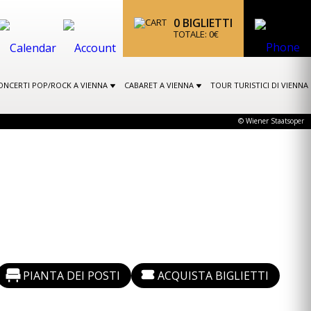
0
BIGLIETTI
TOTALE:
0
€
ONCERTI POP/ROCK A VIENNA
CABARET A VIENNA
TOUR TURISTICI DI VIENNA
© Wiener Staatsoper
PIANTA DEI POSTI
ACQUISTA BIGLIETTI