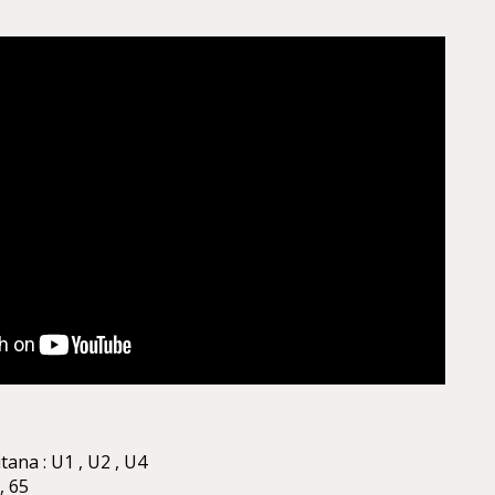
tana : U1 , U2 , U4
 , 65