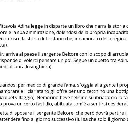
ittavola Adina legge in disparte un libro che narra la storia 
re e la sua ammirazione, dolendosi della propria incapacità 
 riferisce la storia di Tristano che, innamorato della regina I
tta).
 arriva al paese il sergente Belcore con lo scopo di arruola
 risponde di volerci pensare un po'. Segue un duetto tra Adi
edi all'aura lusinghiera).
ciandosi per medico di grande fama, sfoggia alla gente i propr
namorare e il ciarlatano gli offre per uno zecchino una bottig
quel villaggio). Nemorino beve l'elisir e si ubriaca: ciò lo f
o prova un certo fastidio, abituata com'è a sentirsi desiderat
cetta di sposare il sergente Belcore, che però dovrà partire i
tendere fino al giorno successivo (lui sa che solo il giorno d