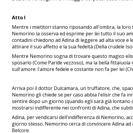
Atto I
Mentre i mietitori stanno riposando all'ombra, la loro f
Nemorino la osserva ed esprime per lei tutto il suo amo
contadini chiedono ad Adina di leggere ad alta voce e lei
attirare il suo affetto e la sua fedeltà (Della crudele Iso
Mentre Nemorino sogna di trovare questo magico elisir,
sposarlo (Come Paride vezzoso), ma la bella fittaiuola
sull'amore: l'amore fedele e costante non fa per lei (Chi
Arriva poi il dottor Dulcamara, un truffatore, che, spac
Nemorino gli chiede se per caso abbia l'elisir che fa in
sentire dopo un giorno (quando egli sarà già lontano da 
mostrarsi indifferente nei confronti di Adina, che subit
Adina, per vendicarsi dell'indifferenza di Nemorino, ac
giorno stesso. Nemorino cerca di convincere Adina ad at
Belcore.