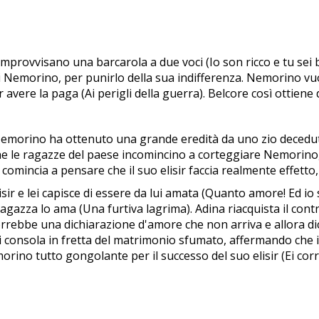
mprovvisano una barcarola a due voci (Io son ricco e tu sei b
i Nemorino, per punirlo della sua indifferenza. Nemorino vuo
 avere la paga (Ai perigli della guerra). Belcore così ottiene d
Nemorino ha ottenuto una grande eredità da uno zio decedut
che le ragazze del paese incomincino a corteggiare Nemorino, il
comincia a pensare che il suo elisir faccia realmente effetto,
sir e lei capisce di essere da lui amata (Quanto amore! Ed io
a ragazza lo ama (Una furtiva lagrima). Adina riacquista il c
rrebbe una dichiarazione d'amore che non arriva e allora dic
 si consola in fretta del matrimonio sfumato, affermando che
ino tutto gongolante per il successo del suo elisir (Ei corr