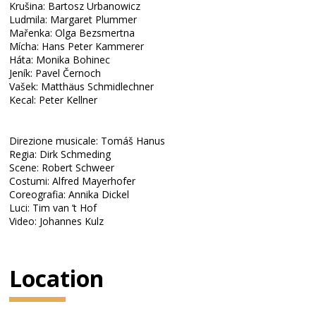
Krušina: Bartosz Urbanowicz
Ludmila: Margaret Plummer
Mařenka: Olga Bezsmertna
Mícha: Hans Peter Kammerer
Háta: Monika Bohinec
Jeník: Pavel Černoch
Vašek: Matthäus Schmidlechner
Kecal: Peter Kellner
Direzione musicale: Tomáš Hanus
Regia: Dirk Schmeding
Scene: Robert Schweer
Costumi: Alfred Mayerhofer
Coreografia: Annika Dickel
Luci: Tim van ’t Hof
Video: Johannes Kulz
Location