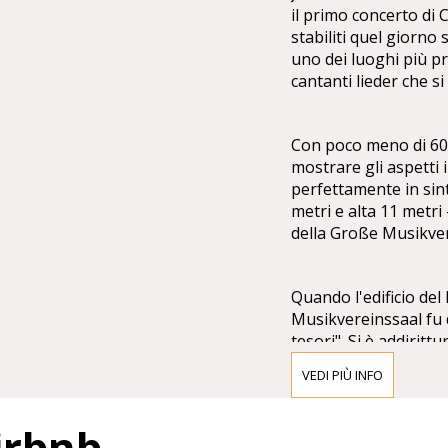
il primo concerto di
stabiliti quel giorno
uno dei luoghi più pr
cantanti lieder che s
Con poco meno di 600
mostrare gli aspetti i
perfettamente in sint
metri e alta 11 metri
della Große Musikver
Quando l'edificio del
Musikvereinssaal fu 
tesori". Si è addirit
elogi e stupore dell
VEDI PIÙ INFO
assegnare il premio a
grandezza". È eviden
Airbnb
Saal ha creato un cap