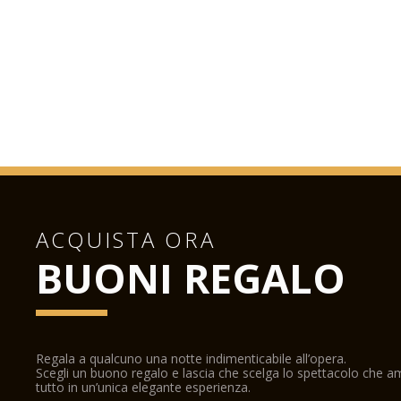
ACQUISTA ORA
BUONI REGALO
Regala a qualcuno una notte indimenticabile all’opera.
Scegli un buono regalo e lascia che scelga lo spettacolo che 
tutto in un’unica elegante esperienza.