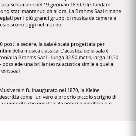
 Clara Schumann del 19 gennaio 1870. Gli standard
 sono stati mantenuti da allora. La Brahms Saal rimane
egiati per i più grandi gruppi di musica da camera e
i esibiscono oggi nel mondo.
 posti a sedere, la sala è stata progettata per
ntimi della musica classica. L'acustica della sala è
onia: la Brahms Saal - lunga 32,50 metri, larga 10,30
 - possiede una brillantezza acustica simile a quella
einssaal.
 Musiverein fu inaugurato nel 1870, la Kleine
descritta come "un vero e proprio piccolo scrigno di
tura suggerito che questa sala potesse meritare più
a Große Musikvereinssaal: "Si potrebbe anche voler
 questa sala per la sua tranquillità e la sua semplice
te che il progetto di Theophil Hansen per la Brahms
olavoro architettonico dell'epoca dello storicismo. Il