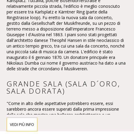
Karlsplatz. Tuttavia, poiché Bösendorferstraße è
relativamente piccola strada, l'edificio è meglio conosciuto
per essere tra Karlsplatz e Kärntner Ring (parte della
Ringstrasse loop). Fu eretto la nuova sala da concerto,
gestito dalla Gesellschaft der Musikfreunde, su un pezzo di
terreno messo a disposizione dall'imperatore Francesco
Giuseppe I d'Austria nel 1863. I piani sono stati progettati
dall'architetto danese Theophil Hansen in stile neoclassico di
un antico tempio greco, tra cui una sala da concerto, nonché
una piccola sala di musica da camera. L'edificio è stato
inaugurato il 6 gennaio 1870. Un donatore principale era
Nikolaus Dumba cui nome il governo austriaco ha dato a una
delle strade che circondano il Musikverein.
GRANDE SALA (SALA D´ORO,
SALA DORATA)
"Come in alto delle aspettative potrebbero essere, essi
sarebbero ancora essere superati dalla prima impressione
della sala che mostra una bellezza architettonica e un
elegante splendore che lo rende unico nel suo genere."
VEDI PIÙ INFO
Questa è stata la reazione della stampa per l'apertura del
nuovo edificio Musikverein e il primo concerto nella Großer