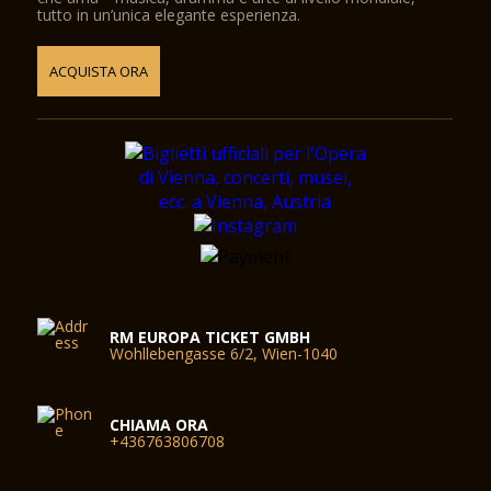
tutto in un’unica elegante esperienza.
The Glass Sala / Magna Auditorium è stato progettato
dall'architetto viennese Wilhelm Holzbauer. Con un'altezza di 8
metri, la sala (compresa la galleria) può ospitare fino a 380
ACQUISTA ORA
visitatori.
RM EUROPA TICKET GMBH
Wohllebengasse 6/2, Wien-1040
CHIAMA ORA
+436763806708