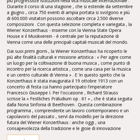
più progressiste istituzioni nella vita musicale internazionale .
Durante il corso di una stagione , che si estende da settembre
a giugno , circa 750 eventi di ampia portata si svolgono e più
di 600.000 visitatori possono ascoltare circa 2.500 diverse
composizioni . Con questa selezione completa e variegata , la
Wiener Konzerthaus - insieme con la Vienna State Opera
House e il Musikverein - è centrale per la reputazione di
Vienna come una delle principali capitali musicali del mondo.
Dai suoi primi giorni , la Wiener Konzerthaus ha ricoperto le
più alte finalità culturali e missione artistica : « Per agire come
un luogo per la coltivazione di buona musica , come punto di
incontro per la ricerca artistica , come una casa per la musica
e un centro culturale di Vienna » . E 'in questo spirito che la
Konzerthaus è stata inaugurata il 19 ottobre 1913 con un
concerto di festa cui hanno partecipato l'imperatore
Francesco Giuseppe I. Per l'occasione , Richard Strauss
scrisse la « Festliches Präludium op . 61 » , che è stata seguita
dalla Nona Sinfonia di Beethoven . Questa combinazione
programma , comprendente un lavoro contemporaneo e un
capolavoro del passato , servì da modello per la direzione
futura del Wiener Konzerthaus : anche oggi , una
consapevolezza della tradizione e le gioie di innovazione
costituiscono i principali pilastri dell'identità artistica del