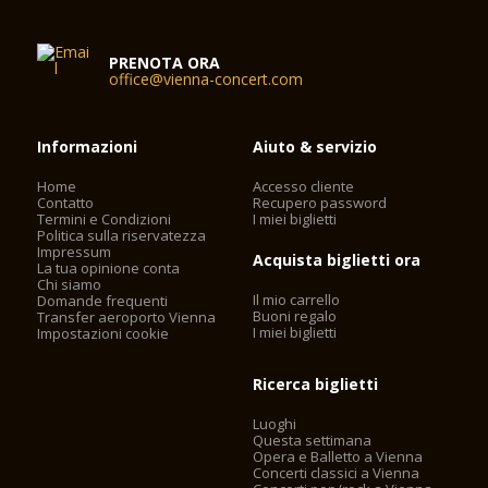
Con il suo carattere festoso, Schubert-Saal presenta il
modello perfetto di un salone di musica, l'uso restaurato delle
PRENOTA ORA
finestre follwing la ristrutturazione aver restituito la stanza per
office@vienna-concert.com
la sua elegante, aspetto arioso.
Dotato di circa 320 posti a sedere, si presta a una vasta
Informazioni
Aiuto & servizio
gamma di concerti di musica da camera, nonché per
ricevimenti, cene e conferenze. E 'sede del popolare serie di
Home
Accesso cliente
concerti all'ora di pranzo, nonché ad eventi che consentano
Contatto
Recupero password
promettenti giovani musicisti di sperimentare una fase di
Termini e Condizioni
I miei biglietti
Politica sulla riservatezza
concerto professionale. Molti una carriera musicale è stato
Impressum
Acquista biglietti ora
lanciato nel Schubert Sala del Konzerthaus di Vienna.
La tua opinione conta
Chi siamo
Il mio carrello
Domande frequenti
Posti a sedere: 320
Buoni regalo
Transfer aeroporto Vienna
Auditorium: 240 m²
I miei biglietti
Impostazioni cookie
Podio: 50 m²
Ricerca biglietti
Luoghi
Questa settimana
Opera e Balletto a Vienna
Concerti classici a Vienna