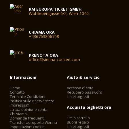
RM EUROPA TICKET GMBH
Wohllebengasse 6/2, Wien-1040
CHIAMA ORA
+436763806708
PRENOTA ORA
office@vienna-concert.com
Informazioni
Aiuto & servizio
Home
Accesso cliente
Contatto
Recupero password
Termini e Condizioni
I miei biglietti
Politica sulla riservatezza
Impressum
Acquista biglietti ora
La tua opinione conta
Chi siamo
Il mio carrello
Domande frequenti
Buoni regalo
Transfer aeroporto Vienna
I miei biglietti
Impostazioni cookie