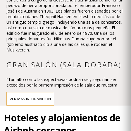
pedazo de tierra proporcionada por el emperador Francisco
José I de Austria en 1863. Los planos fueron diseñados por el
arquitecto danés Theophil Hansen en el estilo neoclásico de
un antiguo templo griego, incluyendo una sala de conciertos,
así como una sala de música de cámara más pequeña. El
edificio fue inaugurado el 6 de enero de 1870. Una de los
principales donantes fue Nikolaus Dumba cuyo nombre el
gobierno austríaco dio a una de las calles que rodean el
Musikverein.
GRAN SALÓN (SALA DORADA)
"Tan alto como las expectativas podrían ser, seguirían ser
excedidos por la primera impresión de la sala que muestra
una belleza arquitectónica y un esplendor elegante por lo que
es el único de su tipo." Esta fue la reacción de la prensa a la
VER MÁS INFORMACIÓN
apertura del nuevo edificio Musikverein y el primer concierto
en la Grosser Musikvereinssaal el 6 de enero de 1870.
Hoteles y alojamientos de
La impresión debe haber sido abrumadora - tan abrumadora
que conduce el crítico de Viena, Eduard Hanslick,
Airbnb cercanos
irritantemente planteó el interrogante de si esta Großer