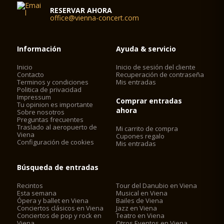
RESERVAR AHORA
office@vienna-concert.com
Información
Ayuda & servicio
Inicio
Inicio de sesión del cliente
Contacto
Recuperación de contraseña
Terminos y condiciones
Mis entradas
Politica de privacidad
Impressum
Comprar entradas
Tu opinion es importante
ahora
Sobre nosotros
Preguntas frecuentes
Traslado al aeropuerto de
Mi carrito de compra
Viena
Cupones regalo
Configuración de cookies
Mis entradas
Búsqueda de entradas
Recintos
Tour del Danubio en Viena
Esta semana
Musical en Viena
Ópera y ballet en Viena
Bailes de Viena
Conciertos clásicos en Viena
Jazz en Viena
Conciertos de pop y rock en
Teatro en Viena
Viena
Otros Eventos en Viena