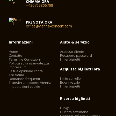
CHIAMA ORA
+436763806708
PRENOTA ORA
office@vienna-concert.com
Informazioni
Aiuto & servizio
Home
Accesso cliente
Contatto
Recupero password
Termini e Condizioni
I miei biglietti
Politica sulla riservatezza
Impressum
Acquista biglietti ora
La tua opinione conta
Chi siamo
Il mio carrello
Domande frequenti
Buoni regalo
Transfer aeroporto Vienna
I miei biglietti
Impostazioni cookie
Ricerca biglietti
Luoghi
Questa settimana
Opera e Balletto a Vienna