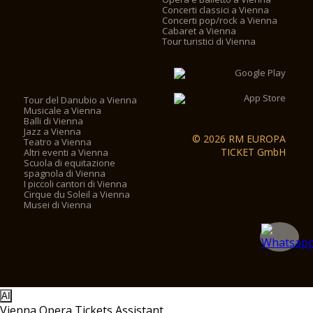
Concerti classici a Vienna
Concerti pop/rock a Vienna
Cabaret a Vienna
Tour turistici di Vienna
Tour del Danubio a Vienna
Musicale a Vienna
Balli di Vienna
Jazz a Vienna
© 2026 RM EUROPA
Teatro a Vienna
TICKET GmbH
Altri eventi a Vienna
Scuola di equitazione
spagnola di Vienna
I piccoli cantori di Vienna
Cirque du Soleil a Vienna
Musei di Vienna
AI
Vienna Opera Tickets Assistant