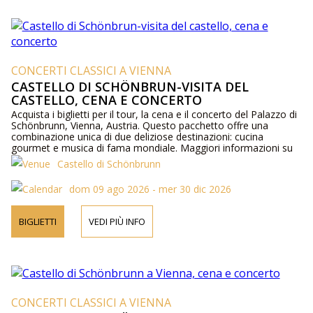
CONCERTI CLASSICI A VIENNA
CASTELLO DI SCHÖNBRUN-VISITA DEL
CASTELLO, CENA E CONCERTO
Acquista i biglietti per il tour, la cena e il concerto del Palazzo di
Schönbrunn, Vienna, Austria. Questo pacchetto offre una
combinazione unica di due deliziose destinazioni: cucina
gourmet e musica di fama mondiale. Maggiori informazioni su
artisti, programma e prezzi online e per telefono.
Castello di Schönbrunn
dom 09 ago 2026 - mer 30 dic 2026
BIGLIETTI
VEDI PIÙ INFO
CONCERTI CLASSICI A VIENNA