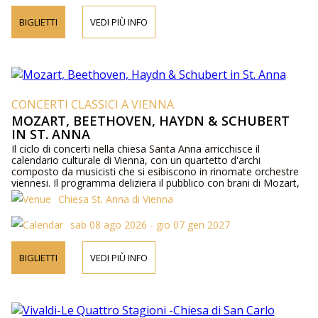
BIGLIETTI
VEDI PIÙ INFO
CONCERTI CLASSICI A VIENNA
MOZART, BEETHOVEN, HAYDN & SCHUBERT
IN ST. ANNA
Il ciclo di concerti nella chiesa Santa Anna arricchisce il
calendario culturale di Vienna, con un quartetto d'archi
composto da musicisti che si esibiscono in rinomate orchestre
viennesi. Il programma deliziera il pubblico con brani di Mozart,
Schubert, Beethoven e altri compositori associati alla viennese
Chiesa St. Anna di Vienna
classica.
sab 08 ago 2026 - gio 07 gen 2027
BIGLIETTI
VEDI PIÙ INFO