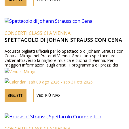
CONCERTI CLASSICI A VIENNA
SPETTACOLO DI JOHANN STRAUSS CON CENA
Acquista biglietti ufficiali per lo Spettacolo di Johann Strauss con
Cena al Mirage nel Prater di Vienna. Goditi uno spettacolare
valzer attraverso la migliore musica e cucina di Vienna. Per
maggiori informazioni sugli artisti, il programma e i prezzi dei
biglietti, visita il nostro sito web o contattaci telefonicamente.
Mirage
sab 08 ago 2026 - sab 31 ott 2026
BIGLIETTI
VEDI PIÙ INFO
CONCERTI CLASSICI A VIENNA