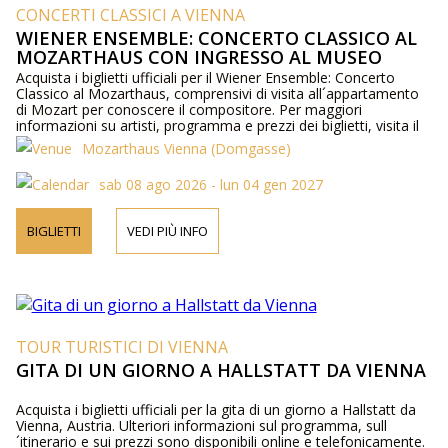
CONCERTI CLASSICI A VIENNA
WIENER ENSEMBLE: CONCERTO CLASSICO AL
MOZARTHAUS CON INGRESSO AL MUSEO
Acquista i biglietti ufficiali per il Wiener Ensemble: Concerto
Classico al Mozarthaus, comprensivi di visita all´appartamento
di Mozart per conoscere il compositore. Per maggiori
informazioni su artisti, programma e prezzi dei biglietti, visita il
nostro sito web o contattaci telefonicamente.
Mozarthaus Vienna (Domgasse)
sab 08 ago 2026 - lun 04 gen 2027
BIGLIETTI
VEDI PIÙ INFO
TOUR TURISTICI DI VIENNA
GITA DI UN GIORNO A HALLSTATT DA VIENNA
Acquista i biglietti ufficiali per la gita di un giorno a Hallstatt da
Vienna, Austria. Ulteriori informazioni sul programma, sull
´itinerario e sui prezzi sono disponibili online e telefonicamente.