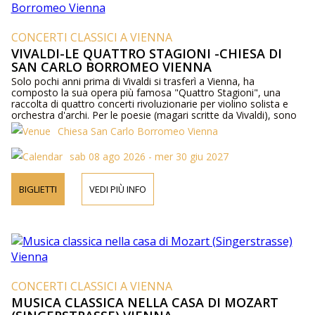
CONCERTI CLASSICI A VIENNA
VIVALDI-LE QUATTRO STAGIONI -CHIESA DI
SAN CARLO BORROMEO VIENNA
Solo pochi anni prima di Vivaldi si trasferì a Vienna, ha
composto la sua opera più famosa "Quattro Stagioni", una
raccolta di quattro concerti rivoluzionarie per violino solista e
orchestra d'archi. Per le poesie (magari scritte da Vivaldi), sono
l'immagine della composizione che ci mostra le tempeste
Chiesa San Carlo Borromeo Vienna
furiose tuoni e lampi, rottura del ghiaccio e cinguettio degli
uccelli, i pastori dormono, cani che abbaiano, una banda di
sab 08 ago 2026 - mer 30 giu 2027
cacciatori ....
BIGLIETTI
VEDI PIÙ INFO
CONCERTI CLASSICI A VIENNA
MUSICA CLASSICA NELLA CASA DI MOZART