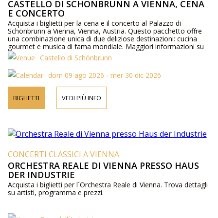
CASTELLO DI SCHÖNBRUNN A VIENNA, CENA
E CONCERTO
Acquista i biglietti per la cena e il concerto al Palazzo di
Schönbrunn a Vienna, Vienna, Austria. Questo pacchetto offre
una combinazione unica di due deliziose destinazioni: cucina
gourmet e musica di fama mondiale. Maggiori informazioni su
artisti, programma e prezzi online e per telefono.
Castello di Schönbrunn
dom 09 ago 2026 - mer 30 dic 2026
BIGLIETTI
VEDI PIÙ INFO
CONCERTI CLASSICI A VIENNA
ORCHESTRA REALE DI VIENNA PRESSO HAUS
DER INDUSTRIE
Acquista i biglietti per l´Orchestra Reale di Vienna. Trova dettagli
su artisti, programma e prezzi.