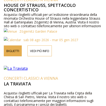
HOUSE OF STRAUSS, SPETTACOLO
CONCERTISTICO
Acquista i biglietti ufficiali per un´esibizione straordinaria della
rinomata Orchestra House of Strauss nella leggendaria Strauss
Hall al Gartenpalais Zögernitz di Vienna, Austria. Visita il nostro
sito web o contattaci telefonicamente per ulteriori informazioni
sugli artisti, i dettagli del programma e i prezzi dei biglietti.
Zögernitz Garden Palace
sab 08 ago 2026 - mar 05 gen 2027
BIGLIETTI
VEDI PIÙ INFO
CONCERTI CLASSICI A VIENNA
LA TRAVIATA
Acquista i biglietti ufficiali per La Traviata nella Cripta della
Chiesa di San Pietro, Vienna. Visita il nostro sito web o
contattaci telefonicamente per maggiori informazioni sugli
artisti, il programma e i prezzi dei biglietti.