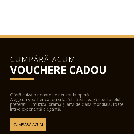
CUMPĂRĂ ACUM
VOUCHERE CADOU
Oferă cuiva o noapte de neuitat la operă.
Alege un voucher cadou și lasă-l să își aleagă spectacolul
preferat — muzică, dramă și artă de clasă mondială, toate
într-o experiență elegantă.
CUMPĂRĂ ACUM