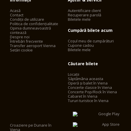
Acasă
Autentificare client
Contact
Recuperare parolă
Condiții de utilizare
Biletele mele
Politica de confidențialitate
Opinia dumneavoastră
Cumpără bilete acum
contează
Despre noi
Coșul meu de cumpărături
Întrebări frecvente
Cupone cadou
Transfer aeroport Vienna
Biletele mele
Setări cookie
Căutare bilete
Locații
Săptămâna aceasta
Operă și balet în Viena
Concerte clasice în Viena
Concerte Pop/Rock în Viena
Cabaret în Viena
Tururi turistice în Viena
Croaziere pe Dunare în
Viena