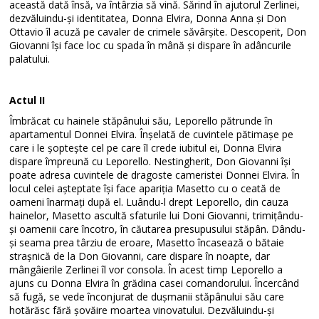
această dată însă, va întârzia să vină. Sărind în ajutorul Zerlinei,
dezvăluindu-și identitatea, Donna Elvira, Donna Anna și Don
Ottavio îl acuză pe cavaler de crimele săvârșite. Descoperit, Don
Giovanni își face loc cu spada în mână și dispare în adâncurile
palatului.
Actul II
Îmbrăcat cu hainele stăpânului său, Leporello pătrunde în
apartamentul Donnei Elvira. Înșelată de cuvintele pătimașe pe
care i le șoptește cel pe care îl crede iubitul ei, Donna Elvira
dispare împreună cu Leporello. Nestingherit, Don Giovanni își
poate adresa cuvintele de dragoste cameristei Donnei Elvira. În
locul celei așteptate își face apariția Masetto cu o ceată de
oameni înarmați după el. Luându-l drept Leporello, din cauza
hainelor, Masetto ascultă sfaturile lui Doni Giovanni, trimițându-
și oamenii care încotro, în căutarea presupusului stăpân. Dându-
și seama prea târziu de eroare, Masetto încasează o bătaie
strașnică de la Don Giovanni, care dispare în noapte, dar
mângâierile Zerlinei îl vor consola. În acest timp Leporello a
ajuns cu Donna Elvira în grădina casei comandorului. Încercând
să fugă, se vede înconjurat de dușmanii stăpânului său care
hotărăsc fără șovăire moartea vinovatului. Dezvăluindu-și