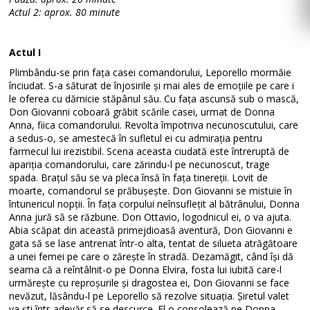
Actul 2: aprox. 80 minute
Actul I
Plimbându-se prin fața casei comandorului, Leporello mormăie
înciudat. S-a săturat de înjosirile și mai ales de emoțiile pe care i
le oferea cu dărnicie stăpânul său. Cu fața ascunsă sub o mască,
Don Giovanni coboară grăbit scările casei, urmat de Donna
Anna, fiica comandorului. Revolta împotriva necunoscutului, care
a sedus-o, se amestecă în sufletul ei cu admirația pentru
farmecul lui irezistibil. Scena aceasta ciudată este întreruptă de
apariția comandorului, care zărindu-l pe necunoscut, trage
spada. Brațul său se va pleca însă în fața tinereții. Lovit de
moarte, comandorul se prăbușește. Don Giovanni se mistuie în
întunericul nopții. În fața corpului neînsuflețit al bătrânului, Donna
Anna jură să se răzbune. Don Ottavio, logodnicul ei, o va ajuta.
Abia scăpat din această primejdioasă aventură, Don Giovanni e
gata să se lase antrenat într-o alta, tentat de silueta atrăgătoare
a unei femei pe care o zărește în stradă. Dezamăgit, când își dă
seama că a reîntâlnit-o pe Donna Elvira, fosta lui iubită care-l
urmărește cu reproșurile și dragostea ei, Don Giovanni se face
nevăzut, lăsându-l pe Leporello să rezolve situația. Șiretul valet
va ști într-adevăr să se descurce. El o consolează pe Donna