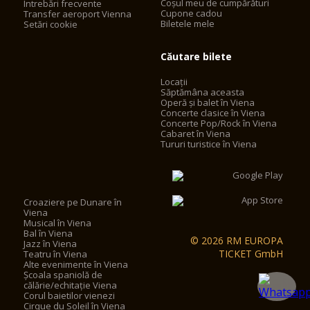
Coșul meu de cumpărături
Întrebări frecvente
Payment
Cupone cadou
Transfer aeroport Vienna
Biletele mele
Setări cookie
Program booklets can only be purchased from our Audience
Service by cash. Our box offices and intermission
Căutare bilete
buffets accept both cash and card payments.
Locații
Săptămâna aceasta
"I don't understand Italian"
Operă și balet în Viena
Concerte clasice în Viena
It doesn't matter! Every seat has its own subtitle tablet, on
Concerte Pop/Rock în Viena
which you can choose which language you want them to be
Cabaret în Viena
displayed in. German, English and the original language of the
Tururi turistice în Viena
opera are always included! You can choose from a total of up
to 8 languages.
There are also trailers and lots of other information about the
Croaziere pe Dunare în
content, the music or the production, which can be found on
Viena
the pages of the respective production.
Musical în Viena
Bal în Viena
© 2026 RM EUROPA
Jazz în Viena
TICKET GmbH
Teatru în Viena
Which opera is good for a first visit?
Alte evenimente în Viena
Școala spaniolă de
Of course, this depends entirely on your personal
călărie/echitație Viena
preferences, but experience shows that classical operas are
Corul baietilor vienezi
particularly suitable for a first evening at the opera. You will be
Cirque du Soleil în Viena