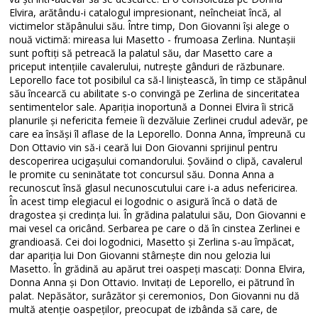
Elvira, arătându-i catalogul impresionant, neîncheiat încă, al
victimelor stăpânului său. Între timp, Don Giovanni își alege o
nouă victimă: mireasa lui Masetto - frumoasa Zerlina. Nuntașii
sunt poftiți să petreacă la palatul său, dar Masetto care a
priceput intențiile cavalerului, nutrește gânduri de răzbunare.
Leporello face tot posibilul ca să-l liniștească, în timp ce stăpânul
său încearcă cu abilitate s-o convingă pe Zerlina de sinceritatea
sentimentelor sale. Apariția inoportună a Donnei Elvira îi strică
planurile și nefericita femeie îi dezvăluie Zerlinei crudul adevăr, pe
care ea însăși îl aflase de la Leporello. Donna Anna, împreună cu
Don Ottavio vin să-i ceară lui Don Giovanni sprijinul pentru
descoperirea ucigașului comandorului. Șovăind o clipă, cavalerul
le promite cu seninătate tot concursul său. Donna Anna a
recunoscut însă glasul necunoscutului care i-a adus nefericirea.
În acest timp elegiacul ei logodnic o asigură încă o dată de
dragostea și credința lui. În grădina palatului său, Don Giovanni e
mai vesel ca oricând. Serbarea pe care o dă în cinstea Zerlinei e
grandioasă. Cei doi logodnici, Masetto și Zerlina s-au împăcat,
dar apariția lui Don Giovanni stârnește din nou gelozia lui
Masetto. În grădină au apărut trei oaspeți mascați: Donna Elvira,
Donna Anna și Don Ottavio. Invitați de Leporello, ei pătrund în
palat. Nepăsător, surâzător și ceremonios, Don Giovanni nu dă
multă atenție oaspeților, preocupat de izbânda să care, de