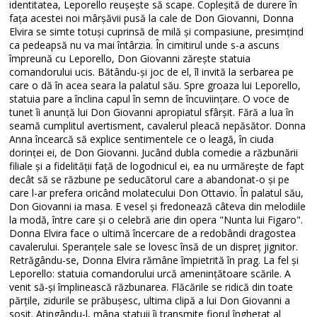
identitatea, Leporello reușește să scape. Copleșită de durere în
fața acestei noi mârșăvii pusă la cale de Don Giovanni, Donna
Elvira se simte totuși cuprinsă de milă și compasiune, presimțind
ca pedeapsă nu va mai întârzia. În cimitirul unde s-a ascuns
împreună cu Leporello, Don Giovanni zărește statuia
comandorului ucis. Bătându-și joc de el, îl invită la serbarea pe
care o dă în acea seara la palatul său. Spre groaza lui Leporello,
statuia pare a înclina capul în semn de încuviințare. O voce de
tunet îi anunță lui Don Giovanni apropiatul sfârșit. Fără a lua în
seamă cumplitul avertisment, cavalerul pleacă nepăsător. Donna
Anna încearcă să explice sentimentele ce o leagă, în ciuda
dorinței ei, de Don Giovanni. Jucând dubla comedie a răzbunării
filiale și a fidelității față de logodnicul ei, ea nu urmărește de fapt
decât să se răzbune pe seducătorul care a abandonat-o și pe
care l-ar prefera oricând molatecului Don Ottavio. În palatul său,
Don Giovanni ia masa. E vesel și fredonează câteva din melodiile
la modă, între care și o celebră arie din opera "Nunta lui Figaro".
Donna Elvira face o ultimă încercare de a redobândi dragostea
cavalerului. Speranțele sale se lovesc însă de un dispreț jignitor.
Retrăgându-se, Donna Elvira rămâne împietrită în prag. La fel și
Leporello: statuia comandorului urcă amenințătoare scările. A
venit să-și împlinească răzbunarea. Flăcările se ridică din toate
părțile, zidurile se prăbușesc, ultima clipă a lui Don Giovanni a
sosit. Atingându-l, mâna statuii îi transmite fiorul înghețat al