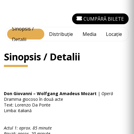
CUMPĂRĂ BILETE
Sinopsis /
Distribuție
Media
Locație
Detalii
Sinopsis / Detalii
Don Giovanni – Wolfgang Amadeus Mozart
|
Operă
Dramma giocoso în două acte
Text: Lorenzo Da Ponte
Limba: italiană
Actul 1: aprox. 85 minute
Pauză: aprox. 20 minute