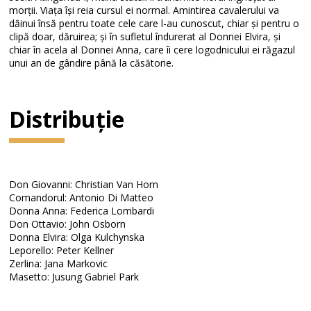
morții. Viața își reia cursul ei normal. Amintirea cavalerului va
dăinui însă pentru toate cele care l-au cunoscut, chiar și pentru o
clipă doar, dăruirea; și în sufletul îndurerat al Donnei Elvira, și
chiar în acela al Donnei Anna, care îi cere logodnicului ei răgazul
unui an de gândire până la căsătorie.
Distribuție
Don Giovanni: Christian Van Horn
Comandorul: Antonio Di Matteo
Donna Anna: Federica Lombardi
Don Ottavio: John Osborn
Donna Elvira: Olga Kulchynska
Leporello: Peter Kellner
Zerlina: Jana Markovic
Masetto: Jusung Gabriel Park