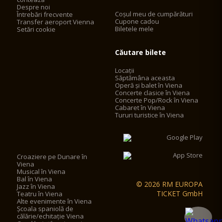
Despre noi
Coșul meu de cumpărături
Întrebări frecvente
Cupone cadou
Transfer aeroport Vienna
Biletele mele
Setări cookie
Căutare bilete
Locații
Săptămâna aceasta
Operă și balet în Viena
Concerte clasice în Viena
Concerte Pop/Rock în Viena
Cabaret în Viena
Tururi turistice în Viena
Croaziere pe Dunare în
Viena
Musical în Viena
Bal în Viena
© 2026 RM EUROPA
Jazz în Viena
TICKET GmbH
Teatru în Viena
Alte evenimente în Viena
Școala spaniolă de
călărie/echitație Viena