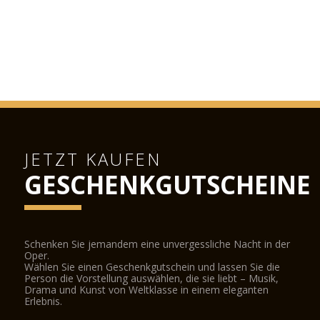
JETZT KAUFEN
GESCHENKGUTSCHEINE
Schenken Sie jemandem eine unvergessliche Nacht in der
Oper.
Wählen Sie einen Geschenkgutschein und lassen Sie die
Person die Vorstellung auswählen, die sie liebt – Musik,
Drama und Kunst von Weltklasse in einem eleganten
Erlebnis.