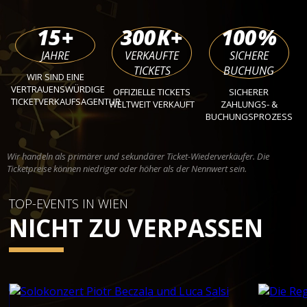
15
+
300
K+
100
%
JAHRE
VERKAUFTE
SICHERE
TICKETS
BUCHUNG
WIR SIND EINE
VERTRAUENSWÜRDIGE
OFFIZIELLE TICKETS
SICHERER
TICKETVERKAUFSAGENTUR
WELTWEIT VERKAUFT
ZAHLUNGS- &
BUCHUNGSPROZESS
Wir handeln als primärer und sekundärer Ticket-Wiederverkäufer. Die
Ticketpreise können niedriger oder höher als der Nennwert sein.
TOP-EVENTS IN WIEN
NICHT ZU VERPASSEN