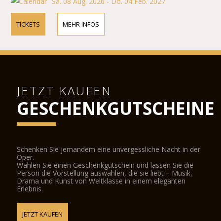
Sa. 08 Aug. 2026 - Do. 04 Feb. 2027
TICKETS
MEHR INFOS
JETZT KAUFEN
GESCHENKGUTSCHEINE
Schenken Sie jemandem eine unvergessliche Nacht in der
Oper.
Wählen Sie einen Geschenkgutschein und lassen Sie die
Person die Vorstellung auswählen, die sie liebt – Musik,
Drama und Kunst von Weltklasse in einem eleganten
Erlebnis.
JETZT KAUFEN