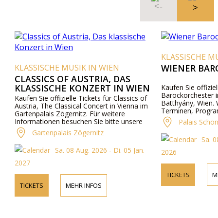
KLASSISCHE MU
KLASSISCHE MUSIK IN WIEN
WIENER BAR
CLASSICS OF AUSTRIA, DAS
KLASSISCHE KONZERT IN WIEN
Kaufen Sie offizie
Barockorchester 
Kaufen Sie offizielle Tickets für Classics of
Batthyány, Wien. 
Austria, The Classical Concert in Vienna im
Terminen, Progra
Gartenpalais Zögernitz. Für weitere
telefonisch.
Informationen besuchen Sie bitte unsere
Palais Schö
Website.
Gartenpalais Zögernitz
Sa. 0
Sa. 08 Aug. 2026 - Di. 05 Jan.
2026
2027
TICKETS
M
TICKETS
MEHR INFOS