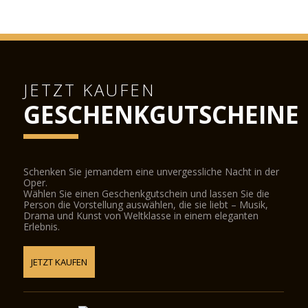
JETZT KAUFEN
GESCHENKGUTSCHEINE
Schenken Sie jemandem eine unvergessliche Nacht in der
Oper.
Wählen Sie einen Geschenkgutschein und lassen Sie die
Person die Vorstellung auswählen, die sie liebt – Musik,
Drama und Kunst von Weltklasse in einem eleganten
Erlebnis.
JETZT KAUFEN