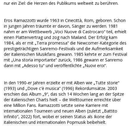
nur ein Ziel: die Herzen des Publikums weltweit zu berühren.
Eros Ramazzotti wurde 1963 in Cinecittà, Rom, geboren. Schon
in jungen Jahren träumte er davon, Sänger zu werden. 1981
nahm er am Wettbewerb „Voci Nuove di Castrocaro“ teil, erhielt
einen Plattenvertrag und zog nach Mailand. Der Erfolg kam
1984, als er mit „Terra promessa“ die Newcomer-Kategorie des
prestigeträchtigen Sanremo-Festivals und die Aufmerksamkeit
der italienischen Musikfans gewann. 1985 kehrte er zum Festival
mit „Una storia importante“ zurück, 1986 gewann er Sanremo
dann mit „Adesso tu“ und veröffentlichte „Nuovi eroi“.
In den 1990-er Jahren erzielte er mit Alben wie „Tutte storie“
(1993) und „Dove c'è musica“ (1996) Rekordumsätze. 2003
erschien das Album „9“, das sich 14 Wochen lang an der Spitze
der italienischen Charts hielt – die Welttournee erreichte über
eine Million Fans. Ramazzotti setzte seine Karriere mit
internationalen Tourneen und neuen Alben (zuletzt „Battito
infinito“, 2022) fort, wobei er seinen Status als Ikone der
italienischen und internationalen Popmusik beibehielt.