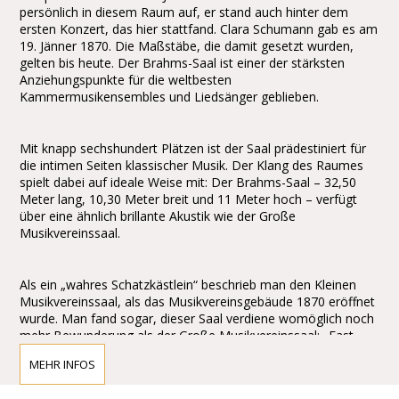
persönlich in diesem Raum auf, er stand auch hinter dem
ersten Konzert, das hier stattfand. Clara Schumann gab es am
19. Jänner 1870. Die Maßstäbe, die damit gesetzt wurden,
gelten bis heute. Der Brahms-Saal ist einer der stärksten
Anziehungspunkte für die weltbesten
Kammermusikensembles und Liedsänger geblieben.
Mit knapp sechshundert Plätzen ist der Saal prädestiniert für
die intimen Seiten klassischer Musik. Der Klang des Raumes
spielt dabei auf ideale Weise mit: Der Brahms-Saal – 32,50
Meter lang, 10,30 Meter breit und 11 Meter hoch – verfügt
über eine ähnlich brillante Akustik wie der Große
Musikvereinssaal.
Als ein „wahres Schatzkästlein“ beschrieb man den Kleinen
Musikvereinssaal, als das Musikvereinsgebäude 1870 eröffnet
wurde. Man fand sogar, dieser Saal verdiene womöglich noch
mehr Bewunderung als der Große Musikvereinssaal: „Fast
möchte man ihm den Preis zuerkennen in seiner Ruhe und
MEHR INFOS
einfachen Erhabenheit …“ Dass Theophil Hansen mit dem
Brahms-Saal ein architektonisches Meisterstück des