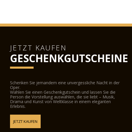
JETZT KAUFEN
GESCHENKGUTSCHEINE
Schenken Sie jemandem eine unvergessliche Nacht in der
Oper.
Wählen Sie einen Geschenkgutschein und lassen Sie die
Person die Vorstellung auswählen, die sie liebt – Musik,
Drama und Kunst von Weltklasse in einem eleganten
Erlebnis.
JETZT KAUFEN