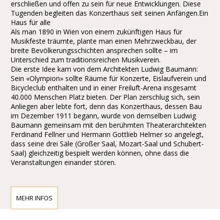
erschließen und offen zu sein für neue Entwicklungen. Diese
Tugenden begleiten das Konzerthaus seit seinen Anfängen.Ein
Haus für alle
Als man 1890 in Wien von einem zukünftigen Haus für
Musikfeste träumte, plante man einen Mehrzweckbau, der
breite Bevölkerungsschichten ansprechen sollte – im
Unterschied zum traditionsreichen Musikverein.
Die erste Idee kam von dem Architekten Ludwig Baumann:
Sein «Olympion» sollte Räume für Konzerte, Eislaufverein und
Bicycleclub enthalten und in einer Freiluft-Arena insgesamt
40.000 Menschen Platz bieten. Der Plan zerschlug sich, sein
Anliegen aber lebte fort, denn das Konzerthaus, dessen Bau
im Dezember 1911 begann, wurde von demselben Ludwig
Baumann gemeinsam mit den berühmten Theaterarchitekten
Ferdinand Fellner und Hermann Gottlieb Helmer so angelegt,
dass seine drei Säle (Großer Saal, Mozart-Saal und Schubert-
Saal) gleichzeitig bespielt werden können, ohne dass die
Veranstaltungen einander stören.
ZUGANG ZU DEN WIENER
MEHR INFOS
KONZERTHAUS:
Öffentliche Verkehrsmittel