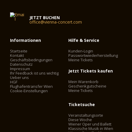
Veranstaltungen, die vielversprechenden Nachwuchsmusikern
erste Schritte auf einer professionellen Konzertbühne
ermöglichen. So manche Musikerkarriere hat im Schubert-Saal
JETZT BUCHEN
des Wiener Konzerthauses ihren Anfang genommen.
office@vienna-concert.com
Platzkapazität: 320
Informationen
Hilfe & Service
Auditorium: 240 m²
Podium: 50 m²
Startseite
Kunden-Login
Kontakt
Passwortwiederherstellung
Geschäftsbedingungen
Meine Tickets
Datenschutz
Impressum
Jetzt Tickets kaufen
Ihr Feedback ist uns wichtig
Ueber uns
Mein Warenkorb
HGF
Geschenkgutscheine
Flughafentransfer Wien
Meine Tickets
Cookie-Einstellungen
Ticketsuche
Veranstaltungsorte
Diese Woche
Wiener Oper und Ballett
Klassische Musik in Wien