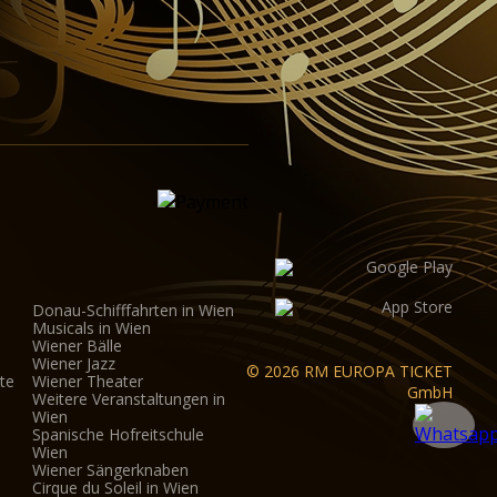
Donau-Schifffahrten in Wien
Musicals in Wien
Wiener Bälle
Wiener Jazz
© 2026 RM EUROPA TICKET
te
Wiener Theater
GmbH
Weitere Veranstaltungen in
Wien
Spanische Hofreitschule
Wien
Wiener Sängerknaben
Cirque du Soleil in Wien