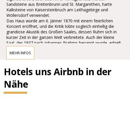
Sandsteine aus Breitenbrunn und St. Margarethen, harte
Kalksteine von Kaisersteinbruch am Leithagebirge und
Wöllersdorf verwendet.
Das Haus wurde am 6. Jänner 1870 mit einem feierlichen
Konzert eröffnet, und die Kritik lobte sogleich einhellig die
grandiose Akustik des Großen Saales, dessen Ruhm sich in
kurzer Zeit in der ganzen Welt verbreitete. Auch der kleine
Saal, der 1937 nach Johannes Brahms benannt wurde, erhielt
bald den Ruf, ein idealer Ort für Kammermusik zu sein.
MEHR INFOS
Im Jahr 2004 wurden vier kleinere, unterirdische Säle eröffnet,
die für Konzerte ebenso wie für Proben, Konferenzen,
Workshops oder Empfänge konzipiert sind und für
Hotels uns Airbnb in der
größtmögliche Flexibilität in der Nutzung mit modernster
Technik ausgestattet wurden. Ursprünglich hätte diese
Nähe
Erweiterung vom amerikanischen Musikmäzen Alberto Vilar
finanziert werden sollen. Nachdem dieser abgesprungen war,
half der austro-kanadische Industrielle Frank Stronach aus.
GROSSER SAAL (GOLDENER S
AAL)
"So hoch auch die Erwartungen gehen mochten, so wurden