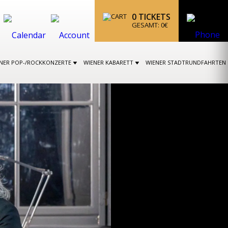
0
TICKETS
GESAMT:
0
€
NER POP-/ROCKKONZERTE
WIENER KABARETT
WIENER STADTRUNDFAHRTEN