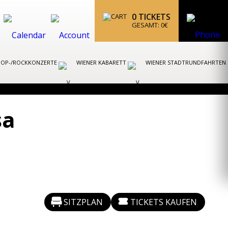
0
TICKETS
GESAMT:
0
€
POP-/ROCKKONZERTE
WIENER KABARETT
WIENER STADTRUNDFAHRTEN
sa
SITZPLAN
TICKETS KAUFEN