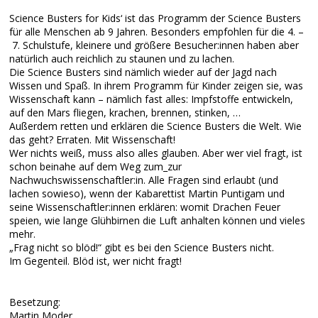
Science Busters for Kids‘ ist das Programm der Science Busters
für alle Menschen ab 9 Jahren. Besonders empfohlen für die 4. –
7. Schulstufe, kleinere und größere Besucher:innen haben aber
natürlich auch reichlich zu staunen und zu lachen.
Die Science Busters sind nämlich wieder auf der Jagd nach
Wissen und Spaß. In ihrem Programm für Kinder zeigen sie, was
Wissenschaft kann – nämlich fast alles: Impfstoffe entwickeln,
auf den Mars fliegen, krachen, brennen, stinken, …
Außerdem retten und erklären die Science Busters die Welt. Wie
das geht? Erraten. Mit Wissenschaft!
Wer nichts weiß, muss also alles glauben. Aber wer viel fragt, ist
schon beinahe auf dem Weg zum_zur
Nachwuchswissenschaftler:in. Alle Fragen sind erlaubt (und
lachen sowieso), wenn der Kabarettist Martin Puntigam und
seine Wissenschaftler:innen erklären: womit Drachen Feuer
speien, wie lange Glühbirnen die Luft anhalten können und vieles
mehr.
„Frag nicht so blöd!“ gibt es bei den Science Busters nicht.
Im Gegenteil. Blöd ist, wer nicht fragt!
Besetzung:
Martin Moder