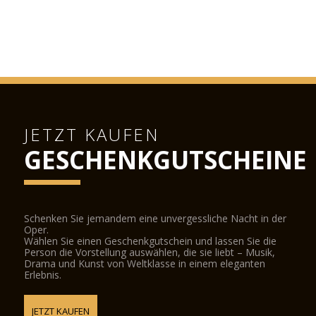
JETZT KAUFEN
GESCHENKGUTSCHEINE
Schenken Sie jemandem eine unvergessliche Nacht in der
Oper.
Wählen Sie einen Geschenkgutschein und lassen Sie die
Person die Vorstellung auswählen, die sie liebt – Musik,
Drama und Kunst von Weltklasse in einem eleganten
Erlebnis.
JETZT KAUFEN