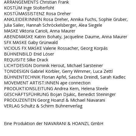
ARRANGEMENTS Christian Frank
KOSTÜM Inge Stolterfoht
KOSTÜMASSISTENZ Rosa Dreher
ANKLEIDER:INNEN Rosa Dreher, Annika Fuchs, Sophie Gruber,
Julia Sailer, Hannah Schröckelsberger, Alea Siegele
MASKE Viktoria Carioli, Anna Maurer
ABENDMASKE Katrin Bohaty, Jacqueline Daume, Anna Maurer
SFX MASKE Gaby Grünwald
VICIOUS FX MASKE Valerie Rossacher, Georg Korpás
BÜHNENBILD Enid Löser
REQUISITE Silke Drack
LICHTDESIGN Dominik Herout, Michael Sarsteiner
TONDESIGN Gabriel Körbler, Gerry Wimmer, Luca Zettl
BÜHNENTECHNIK Florian Apfel, Sascha Dreindl, Sarah Kadlec
MOVEMENT ARTIST:INNEN ape connection
PRODUKTIONSLEITUNG Andrea Kern, Helena Steele
GESCHÄFTSFÜHRUNG Bojan Djukic, Benedict Steininger
PRODUZENTEN Georg Hoanzl & Michael Niavarani
VERLAG Schultz & Schirm Bühnenverlag
Eine Produktion der NIAVARANI & HOANZL GmbH