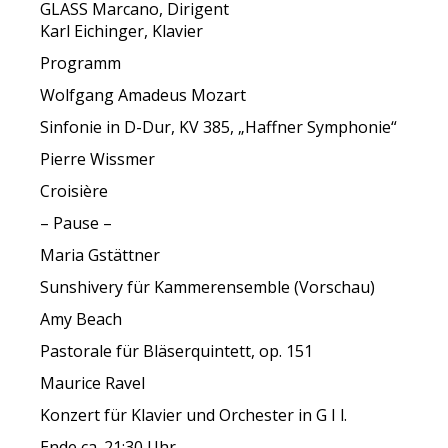
GLASS Marcano, Dirigent
Karl Eichinger, Klavier
Programm
Wolfgang Amadeus Mozart
Sinfonie in D-Dur, KV 385, „Haffner Symphonie“
Pierre Wissmer
Croisière
– Pause –
Maria Gstättner
Sunshivery für Kammerensemble (Vorschau)
Amy Beach
Pastorale für Bläserquintett, op. 151
Maurice Ravel
Konzert für Klavier und Orchester in G I l.
Ende ca. 21:30 Uhr