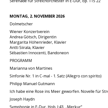
Serenade für Streichorchester in E-Dur, op. 115 22
MONTAG, 2. NOVEMBER 2026
Dolmetscher
Wiener Konzertverein
Andrea Götsch, Dirigentin
Margarita Höhenrieder, Klavier
Antti Siirala, Klavier
Sébastien Innocenti, Bandoneon
PROGRAMM
Marianna von Martines
Sinfonie Nr. 1 in C-mal - 1. Satz (Allegro con spirito)
Philipp Manuel Gutmann
Ich habe eine Rose ins Meer geworfen. Novelle für St
Joseph Haydn
Symphonie in E-Dur, Hob. I:43, „Merkur“