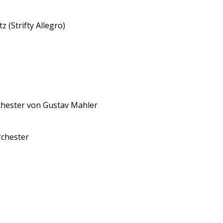
z (Strifty Allegro)
orchester von Gustav Mahler
rchester