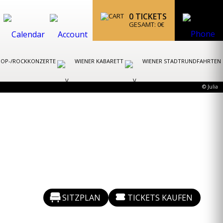
0
TICKETS
GESAMT:
0
€
POP-/ROCKKONZERTE
WIENER KABARETT
WIENER STADTRUNDFAHRTEN
© Julia
SITZPLAN
TICKETS KAUFEN