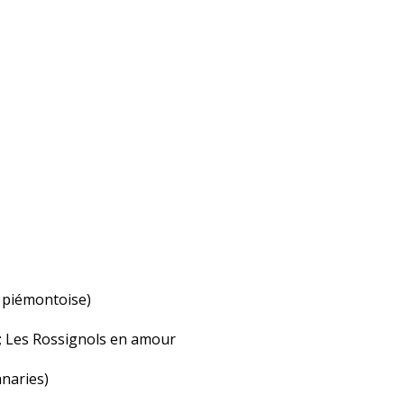
a piémontoise)
s; Les Rossignols en amour
anaries)