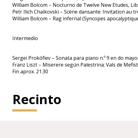
William Bolcom – Nocturno de Twelve New Etudes, Libr
Petr Ilich Chaikovski – Scène dansante: Invitation au t
William Bolcom – Rag infernal (Syncopes apocalyptique
Intermedio
Sergei Prokófiev – Sonata para piano n.º 9 en do mayor
Franz Liszt – Miserere según Palestrina; Vals de Mefis
Fin aprox. 21:30
Recinto