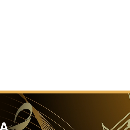
ienés escribió: "Sin querer crear demasiadas
e ha transformado en la sala de conciertos de música
 magnífica y prestigiosa que podemos encontrar en
mundo".
NA