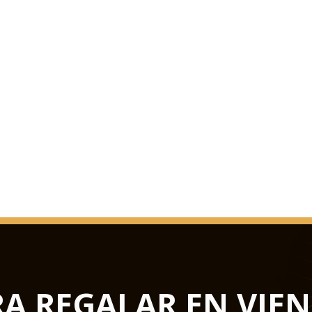
1993, un periódico v
expectativas, esta s
de cámara más bella,
cualquier parte del 
RA REGALAR EN VIE