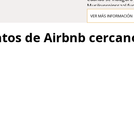
Musikvereinssaal fue
Incluso se sugirió q
VER MÁS INFORMACIÓN
Große Musikvereinssa
esta sala por su tran
ntos de Airbnb cercan
diseño de Theophil 
arquitectónica del p
"Renacimiento griego"
clásicas, hacen de es
de cámara.
En 1993, Brahms Saa
El proyecto de restau
originales realizados
Artes de Viena. Esto
original creado por 
verdes, columnas roja
Cuando el Brahms Saa