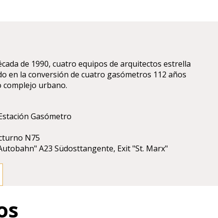
écada de 1990, cuatro equipos de arquitectos estrella
do en la conversión de cuatro gasómetros 112 años
o complejo urbano.
 Estación Gasómetro
o
octurno N75
"Autobahn" A23 Südosttangente, Exit "St. Marx"
os