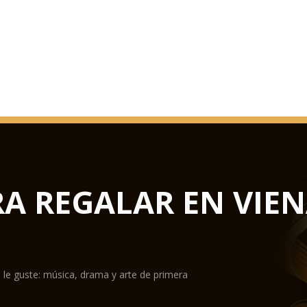
RA REGALAR EN VIE
 le guste: música, drama y arte de primera