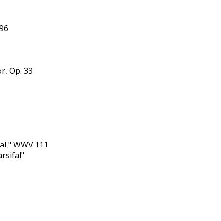
 96
r, Op. 33
ifal," WWV 111
rsifal"