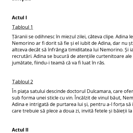
Actul I
Tabloul 1
Țăranii se odihnesc în miezul zilei, câteva clipe. Adina l
Nemorino ar fi dorit să fie și el iubit de Adina, dar nu
altceva decât să înfrânga timiditatea lui Nemorino. Și ia
recrutări. Adina se bucură de atențiile curtenitoare a
jumătate, fiindu-i teamă că va fi luat în râs.
Tabloul 2
În piața satului descinde doctorul Dulcamara, care ofer
sub forma unei sticle cu vin. Încălzit de vinul băut, Ne
Adina e intrigată de purtarea lui și, pentru a-l forța s
care trebuie să plece a doua zi, invită fetele și băieții l
Actul II