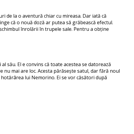
turi de la o aventură chiar cu mireasa. Dar iată că
vinge că o nouă doză ar putea să grăbească efectul.
chimbul înrolării în trupele sale. Pentru a obține
al său. El e convins că toate acestea se datorează
e nu mai are loc. Acesta părăsește satul, dar fără noul
și hotărârea lui Nemorino. Ei se vor căsători după