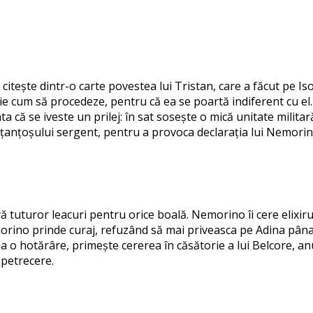
e citește dintr-o carte povestea lui Tristan, care a făcut pe Iso
 știe cum să procedeze, pentru că ea se poartă indiferent cu e
ta că se iveste un prilej: în sat sosește o mică unitate militar
le țanțoșului sergent, pentru a provoca declarația lui Nemo
ă tuturor leacuri pentru orice boală. Nemorino îi cere elixir
morino prinde curaj, refuzând să mai priveasca pe Adina pâna a 
ă ia o hotărâre, primește cererea în căsătorie a lui Belcore,
a petrecere.