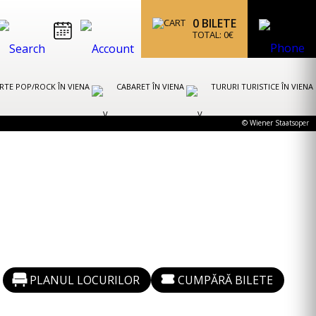
0
BILETE
TOTAL:
0
€
RTE POP/ROCK ÎN VIENA
CABARET ÎN VIENA
TURURI TURISTICE ÎN VIENA
© Wiener Staatsoper
PLANUL LOCURILOR
CUMPĂRĂ BILETE