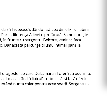
lda să-l iubească, dându-i să bea din elixirul iubirii.
l. Dar indiferența Adinei e prefăcută. Ea nu dorește
ă, în frunte cu sergentul Belcore, venit să faca
rino. Dar acesta parcurge drumul numai până la
ul dragostei pe care Dulcamara i-l oferă cu ușurință,
doua zi, când "elixirul" trebuie să-și facă efectul.
 anunțând nunta chiar pentru acea seară. Sergentul -