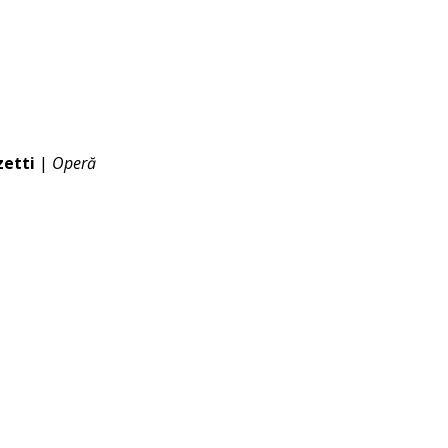
zetti
|
Operă