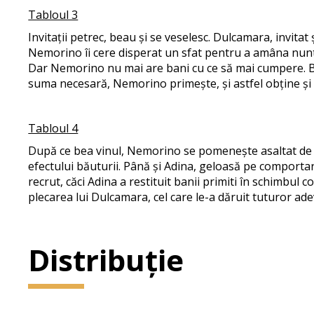
Tabloul 3
Invitații petrec, beau și se veselesc. Dulcamara, invitat
Nemorino îi cere disperat un sfat pentru a amâna nunta
Dar Nemorino nu mai are bani cu ce să mai cumpere. Belc
suma necesară, Nemorino primește, și astfel obține și 
Tabloul 4
După ce bea vinul, Nemorino se pomenește asaltat de fe
efectului băuturii. Până și Adina, geloasă pe comportar
recrut, căci Adina a restituit banii primiti în schimbul
plecarea lui Dulcamara, cel care le-a dăruit tuturor adev
Distribuție