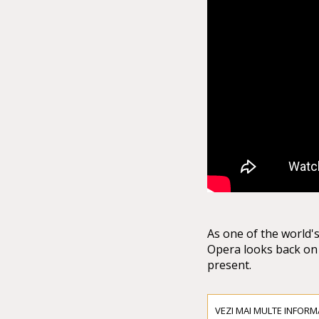
As one of the world'
Opera looks back on a
present.
Every season, more t
VEZI MAI MULTE INFORMA