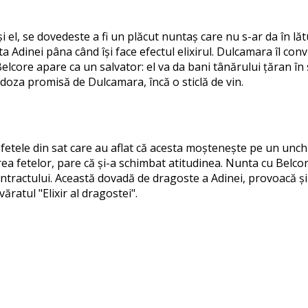
 și el, se dovedeste a fi un plăcut nuntaș care nu s-ar da în lă
 Adinei pâna când își face efectul elixirul. Dulcamara îl con
ore apare ca un salvator: el va da bani tânărului țăran în s
doza promisă de Dulcamara, încă o sticlă de vin.
tele din sat care au aflat că acesta moștenește pe un unchi 
ea fetelor, pare că și-a schimbat atitudinea. Nunta cu Belcor
 contractului. Această dovadă de dragoste a Adinei, provoacă 
ăratul "Elixir al dragostei".