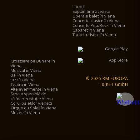
Locații
Săptămâna aceasta
Operă și balet în Viena
Concerte clasice în Viena
Concerte Pop/Rock în Viena
Cabaret în Viena
Tururi turistice în Viena
Croaziere pe Dunare în
Viena
Musical în Viena
Bal în Viena
© 2026 RM EUROPA
Jazz în Viena
TICKET GmbH
Teatru în Viena
Alte evenimente în Viena
Școala spaniolă de
călărie/echitație Viena
Corul baietilor vienezi
Cirque du Soleil în Viena
Muzee în Viena