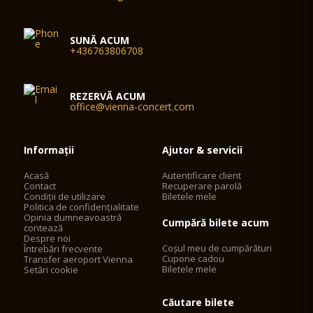
SUNĂ ACUM
+436763806708
REZERVĂ ACUM
office@vienna-concert.com
Informații
Ajutor & servicii
Acasă
Autentificare client
Contact
Recuperare parolă
Condiții de utilizare
Biletele mele
Politica de confidențialitate
Opinia dumneavoastră
Cumpără bilete acum
contează
Despre noi
Coșul meu de cumpărături
Întrebări frecvente
Cupone cadou
Transfer aeroport Vienna
Biletele mele
Setări cookie
Căutare bilete