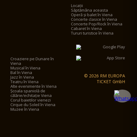
Locații
Săptămâna aceasta
Operă și balet în Viena
Concerte clasice în Viena
Concerte Pop/Rock în Viena
Cabaret în Viena
Tururi turistice în Viena
Croaziere pe Dunare în
Viena
Musical în Viena
Bal în Viena
© 2026 RM EUROPA
Jazz în Viena
TICKET GmbH
Teatru în Viena
Alte evenimente în Viena
Școala spaniolă de
călărie/echitație Viena
Corul baietilor vienezi
Cirque du Soleil în Viena
Muzee în Viena