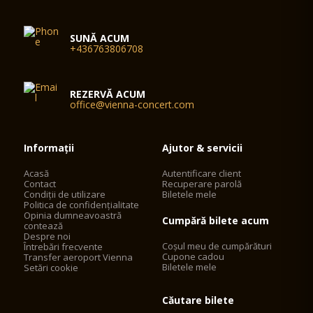
SUNĂ ACUM
+436763806708
REZERVĂ ACUM
office@vienna-concert.com
Informații
Ajutor & servicii
Acasă
Autentificare client
Contact
Recuperare parolă
Condiții de utilizare
Biletele mele
Politica de confidențialitate
Opinia dumneavoastră
Cumpără bilete acum
contează
Despre noi
Coșul meu de cumpărături
Întrebări frecvente
Cupone cadou
Transfer aeroport Vienna
Biletele mele
Setări cookie
Căutare bilete