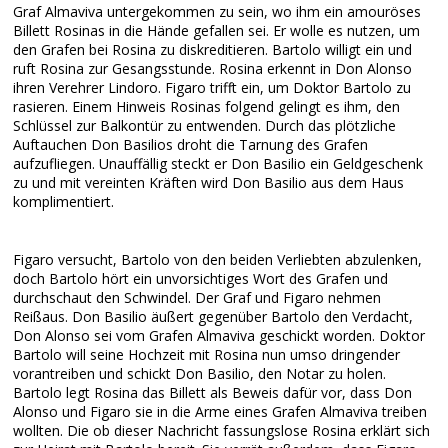
Graf Almaviva untergekommen zu sein, wo ihm ein amouröses
Billett Rosinas in die Hände gefallen sei. Er wolle es nutzen, um
den Grafen bei Rosina zu diskreditieren. Bartolo willigt ein und
ruft Rosina zur Gesangsstunde. Rosina erkennt in Don Alonso
ihren Verehrer Lindoro. Figaro trifft ein, um Doktor Bartolo zu
rasieren. Einem Hinweis Rosinas folgend gelingt es ihm, den
Schlüssel zur Balkontür zu entwenden. Durch das plötzliche
Auftauchen Don Basilios droht die Tarnung des Grafen
aufzufliegen. Unauffällig steckt er Don Basilio ein Geldgeschenk
zu und mit vereinten Kräften wird Don Basilio aus dem Haus
komplimentiert.
Figaro versucht, Bartolo von den beiden Verliebten abzulenken,
doch Bartolo hört ein unvorsichtiges Wort des Grafen und
durchschaut den Schwindel. Der Graf und Figaro nehmen
Reißaus. Don Basilio äußert gegenüber Bartolo den Verdacht,
Don Alonso sei vom Grafen Almaviva geschickt worden. Doktor
Bartolo will seine Hochzeit mit Rosina nun umso dringender
vorantreiben und schickt Don Basilio, den Notar zu holen.
Bartolo legt Rosina das Billett als Beweis dafür vor, dass Don
Alonso und Figaro sie in die Arme eines Grafen Almaviva treiben
wollten. Die ob dieser Nachricht fassungslose Rosina erklärt sich