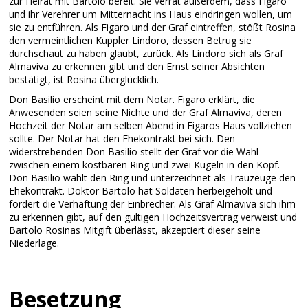
zur Heirat mit Bartolo bereit. Sie verrät außerdem, dass Figaro
und ihr Verehrer um Mitternacht ins Haus eindringen wollen, um
sie zu entführen. Als Figaro und der Graf eintreffen, stößt Rosina
den vermeintlichen Kuppler Lindoro, dessen Betrug sie
durchschaut zu haben glaubt, zurück. Als Lindoro sich als Graf
Almaviva zu erkennen gibt und den Ernst seiner Absichten
bestätigt, ist Rosina überglücklich.
Don Basilio erscheint mit dem Notar. Figaro erklärt, die
Anwesenden seien seine Nichte und der Graf Almaviva, deren
Hochzeit der Notar am selben Abend in Figaros Haus vollziehen
sollte. Der Notar hat den Ehekontrakt bei sich. Den
widerstrebenden Don Basilio stellt der Graf vor die Wahl
zwischen einem kostbaren Ring und zwei Kugeln in den Kopf.
Don Basilio wählt den Ring und unterzeichnet als Trauzeuge den
Ehekontrakt. Doktor Bartolo hat Soldaten herbeigeholt und
fordert die Verhaftung der Einbrecher. Als Graf Almaviva sich ihm
zu erkennen gibt, auf den gültigen Hochzeitsvertrag verweist und
Bartolo Rosinas Mitgift überlässt, akzeptiert dieser seine
Niederlage.
Besetzung