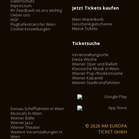
Datenschutz
Impressum
Jetzt Tickets kaufen
Heute gilt die Wiener Staatsoper als eines der wichtigsten
Ihr Feedback ist uns wichtig
Opernhäuser der Welt, vor allem als das Haus mit dem
Ueber uns
Mein Warenkorb
HGF
größten Repertoire. Direktor ist seit 1. September 2010
Geschenkgutscheine
Flughafentransfer Wien
Dominique Meyer.
Meine Tickets
Cookie-Einstellungen
Ticketsuche
Veranstaltungsorte
Diese Woche
Wiener Oper und Ballett
Klassische Musik in Wien
Wiener Pop-/Rockkonzerte
Wiener Kabarett
Wiener Stadtrundfahrten
Donau-Schifffahrten in Wien
Musicals in Wien
Wiener Bälle
Wiener Jazz
© 2026 RM EUROPA
Wiener Theater
TICKET GmbH
Weitere Veranstaltungen in
Wien