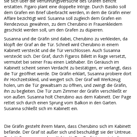
sie sich über die Verführungsversuche des Grafen Bericht
erstatten. Figaro plant eine doppelte Intrige. Durch Basilio soll
dem Grafen ein Brief überbracht werden, in dem die Gräfin einer
Affäre bezichtigt wird. Susanna soll zugleich dem Grafen ein
Rendezvous gewähren, zu dem Cherubino in Frauenkleidern
geschickt werden soll, um den Grafen zu düpieren.
Susanna und die Gräfin sind dabei, Cherubino zu verkleiden, da
klopft der Graf an die Tür. Schnell wird Cherubino in einem
Kabinett versteckt und die Tür verschlossen. Auch Susanna
versteckt sich. Der Graf, durch Figaros Billett in Rage versetzt,
vermutet bei seiner Frau einen Liebhaber. Ein Geräusch im
Kabinett scheint seinen Verdacht zu bestätigen, er verlangt, dass
die Tür geöffnet werde. Die Gräfin erklärt, Susanna probiere dort
ihr Hochzeitskleid, und weigert sich. Der Graf will Werkzeug
holen, um die Tür gewaltsam zu öffnen, und zwingt die Gräfin,
ihn zu begleiten. Die Tür zum Zimmer der Gräfin verschließt er
von außen. Susanna holt Cherubino aus dem Kabinett. Der Page
rettet sich durch einen Sprung vom Balkon in den Garten.
Susanna schließt sich im Kabinett ein.
Die Gräfin gesteht ihrem Mann, dass Cherubino sich im Kabinett
befände. Der Graf ist außer sich und beschuldigt sie der Untreue.