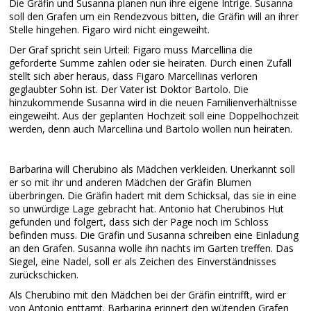
Die Gräfin und Susanna planen nun ihre eigene Intrige. Susanna
soll den Grafen um ein Rendezvous bitten, die Gräfin will an ihrer
Stelle hingehen. Figaro wird nicht eingeweiht.
Der Graf spricht sein Urteil: Figaro muss Marcellina die
geforderte Summe zahlen oder sie heiraten. Durch einen Zufall
stellt sich aber heraus, dass Figaro Marcellinas verloren
geglaubter Sohn ist. Der Vater ist Doktor Bartolo. Die
hinzukommende Susanna wird in die neuen Familienverhältnisse
eingeweiht. Aus der geplanten Hochzeit soll eine Doppelhochzeit
werden, denn auch Marcellina und Bartolo wollen nun heiraten.
Barbarina will Cherubino als Mädchen verkleiden. Unerkannt soll
er so mit ihr und anderen Mädchen der Gräfin Blumen
überbringen. Die Gräfin hadert mit dem Schicksal, das sie in eine
so unwürdige Lage gebracht hat. Antonio hat Cherubinos Hut
gefunden und folgert, dass sich der Page noch im Schloss
befinden muss. Die Gräfin und Susanna schreiben eine Einladung
an den Grafen. Susanna wolle ihn nachts im Garten treffen. Das
Siegel, eine Nadel, soll er als Zeichen des Einverständnisses
zurückschicken.
Als Cherubino mit den Mädchen bei der Gräfin eintrifft, wird er
von Antonio enttarnt. Barbarina erinnert den wütenden Grafen