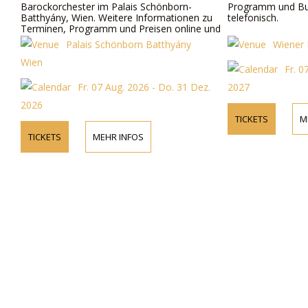
Barockorchester im Palais Schönborn-
Programm und Bu
Batthyány, Wien. Weitere Informationen zu
telefonisch.
Terminen, Programm und Preisen online und
telefonisch.
Palais Schönborn Batthyány
Wiener 
Wien
Fr. 0
Fr. 07 Aug. 2026 - Do. 31 Dez.
2027
2026
TICKETS
M
TICKETS
MEHR INFOS