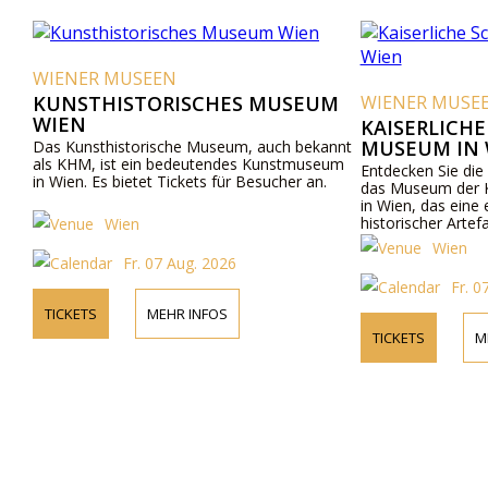
WIENER MUSEEN
KUNSTHISTORISCHES MUSEUM
WIENER MUSE
WIEN
KAISERLICH
MUSEUM IN 
Das Kunsthistorische Museum, auch bekannt
als KHM, ist ein bedeutendes Kunstmuseum
Entdecken Sie die
in Wien. Es bietet Tickets für Besucher an.
das Museum der K
in Wien, das eine
historischer Artef
Wien
Wien
Fr. 07 Aug. 2026
Fr. 0
TICKETS
MEHR INFOS
TICKETS
M