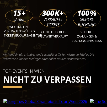
15
+
300
K+
100
%
JAHRE
VERKAUFTE
SICHERE
TICKETS
BUCHUNG
WIR SIND EINE
VERTRAUENSWÜRDIGE
OFFIZIELLE TICKETS
SICHERER
TICKETVERKAUFSAGENTUR
WELTWEIT VERKAUFT
ZAHLUNGS- &
BUCHUNGSPROZESS
Wir handeln als primärer und sekundärer Ticket-Wiederverkäufer. Die
Ticketpreise können niedriger oder höher als der Nennwert sein.
TOP-EVENTS IN WIEN
NICHT ZU VERPASSEN