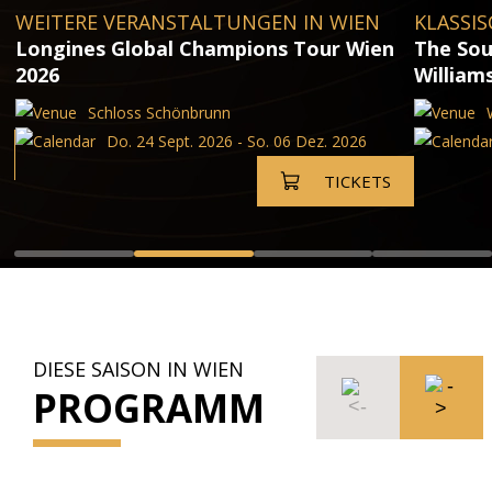
WEITERE VERANSTALTUNGEN IN WIEN
KLASSIS
Longines Global Champions Tour Wien
The Sou
2026
William
Schloss Schönbrunn
Do. 24 Sept. 2026 - So. 06 Dez. 2026
TICKETS
DIESE SAISON IN WIEN
PROGRAMM