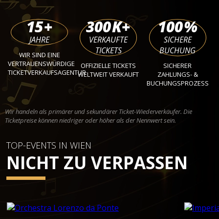
15
+
300
K+
100
%
JAHRE
VERKAUFTE
SICHERE
TICKETS
BUCHUNG
WIR SIND EINE
VERTRAUENSWÜRDIGE
OFFIZIELLE TICKETS
SICHERER
TICKETVERKAUFSAGENTUR
WELTWEIT VERKAUFT
ZAHLUNGS- &
BUCHUNGSPROZESS
Wir handeln als primärer und sekundärer Ticket-Wiederverkäufer. Die
Ticketpreise können niedriger oder höher als der Nennwert sein.
TOP-EVENTS IN WIEN
NICHT ZU VERPASSEN