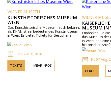
WIENER MUSEEN
KUNSTHISTORISCHES MUSEUM
WIENER MUSE
WIEN
KAISERLICH
MUSEUM IN 
Das Kunsthistorische Museum, auch bekannt
als KHM, ist ein bedeutendes Kunstmuseum
Entdecken Sie die
in Wien. Es bietet Tickets für Besucher an.
das Museum der K
in Wien, das eine
historischer Artef
Wien
Wien
Fr. 07 Aug. 2026
Fr. 07 Aug. 
TICKETS
MEHR INFOS
TICKETS
M