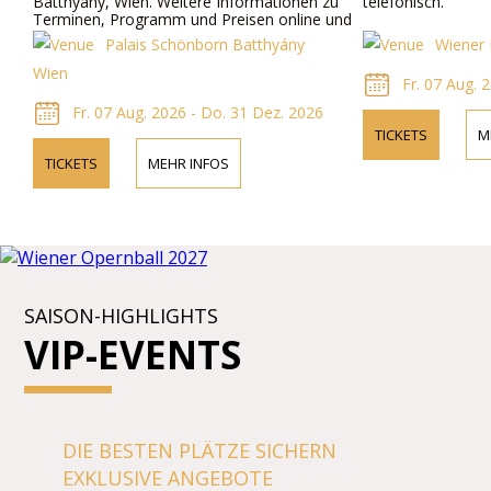
Batthyány, Wien. Weitere Informationen zu
telefonisch.
Terminen, Programm und Preisen online und
telefonisch.
Palais Schönborn Batthyány
Wiener 
Wien
Fr. 07 Aug. 2
Fr. 07 Aug. 2026 - Do. 31 Dez. 2026
TICKETS
M
TICKETS
MEHR INFOS
SAISON-HIGHLIGHTS
VIP-EVENTS
DIE BESTEN PLÄTZE SICHERN
EXKLUSIVE ANGEBOTE