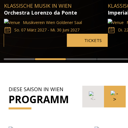
KLASSISCHE MUSIK IN WIEN
KLASSIS
Orchestra Lorenzo da Ponte
Imperia
Musikverein Wien Goldener Saal
So. 07 März 2027 - Mi. 30 Juni 2027
Di. 2
TICKETS
DIESE SAISON IN WIEN
PROGRAMM