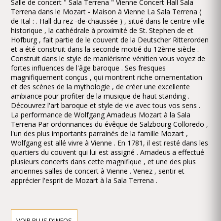
Salle de concert " Sala Terrena " Vienne Concert Hall Sala
Terrena dans le Mozart - Maison à Vienne La Sala Terrena (
de Ital : . Hall du rez -de-chaussée ) , situé dans le centre-ville
historique , la cathédrale à proximité de St. Stephen de et
Hofburg , fait partie de le couvent de la Deutscher Ritterorden
et a été construit dans la seconde moitié du 12ème siècle .
Construit dans le style de maniérisme vénitien vous voyez de
fortes influences de l'âge baroque . Ses fresques
magnifiquement conçus , qui montrent riche ornementation
et des scènes de la mythologie , de créer une excellente
ambiance pour profiter de la musique de haut standing .
Découvrez l'art baroque et style de vie avec tous vos sens .
La performance de Wolfgang Amadeus Mozart à la Sala
Terrena Par ordonnances du évêque de Salzbourg Colloredo ,
l'un des plus importants parrainés de la famille Mozart ,
Wolfgang est allé vivre à Vienne . En 1781, il est resté dans les
quartiers du couvent qui lui est assigné . Amadeus a effectué
plusieurs concerts dans cette magnifique , et une des plus
anciennes salles de concert à Vienne . Venez , sentir et
apprécier l'esprit de Mozart à la Sala Terrena .
VOIR PLUS D’INFOS