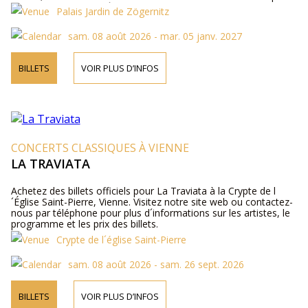
téléphone pour plus d´informations sur les artistes, les détails
Palais Jardin de Zögernitz
du programme et les prix des billets.
sam. 08 août 2026 - mar. 05 janv. 2027
BILLETS
VOIR PLUS D’INFOS
CONCERTS CLASSIQUES À VIENNE
LA TRAVIATA
Achetez des billets officiels pour La Traviata à la Crypte de l
´Église Saint-Pierre, Vienne. Visitez notre site web ou contactez-
nous par téléphone pour plus d´informations sur les artistes, le
programme et les prix des billets.
Crypte de l´église Saint-Pierre
sam. 08 août 2026 - sam. 26 sept. 2026
BILLETS
VOIR PLUS D’INFOS