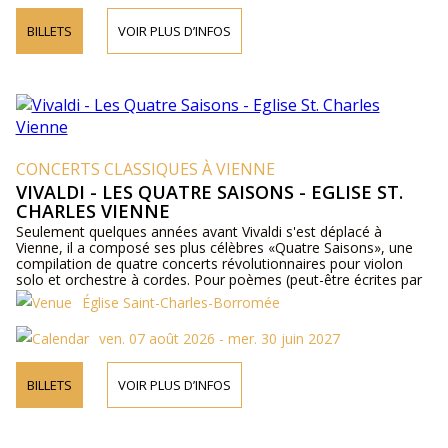
BILLETS
VOIR PLUS D’INFOS
CONCERTS CLASSIQUES À VIENNE
VIVALDI - LES QUATRE SAISONS - EGLISE ST.
CHARLES VIENNE
Seulement quelques années avant Vivaldi s'est déplacé à
Vienne, il a composé ses plus célèbres «Quatre Saisons», une
compilation de quatre concerts révolutionnaires pour violon
solo et orchestre à cordes. Pour poèmes (peut-être écrites par
Vivaldi) sont à l'image de la composition qui nous montre les
Église Saint-Charles-Borromée
tempêtes furieuses de tonnerre et des éclairs, briser la glace et
gazouillis des oiseaux, bergers de couchage, les aboiements
ven. 07 août 2026 - mer. 30 juin 2027
des chiens, une bande de chasseurs ....
BILLETS
VOIR PLUS D’INFOS