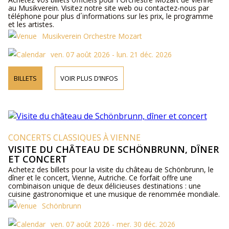
au Musikverein. Visitez notre site web ou contactez-nous par
téléphone pour plus d´informations sur les prix, le programme
et les artistes.
Musikverein Orchestre Mozart
ven. 07 août 2026 - lun. 21 déc. 2026
BILLETS
VOIR PLUS D’INFOS
CONCERTS CLASSIQUES À VIENNE
VISITE DU CHÂTEAU DE SCHÖNBRUNN, DÎNER
ET CONCERT
Achetez des billets pour la visite du château de Schönbrunn, le
dîner et le concert, Vienne, Autriche. Ce forfait offre une
combinaison unique de deux délicieuses destinations : une
cuisine gastronomique et une musique de renommée mondiale.
Plus d´informations sur les artistes, le programme et les tarifs
Schönbrunn
en ligne et par téléphone.
ven. 07 août 2026 - mer. 30 déc. 2026