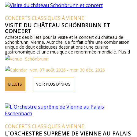
CONCERTS CLASSIQUES À VIENNE
VISITE DU CHÂTEAU SCHÖNBRUNN ET
CONCERT
Achetez des billets pour la visite et le concert du château de
Schönbrunn, Vienne, Autriche. Ce forfait offre une combinaison
unique de deux délicieuses destinations : une cuisine
gastronomique et une musique de renommée mondiale. Plus d
´informations sur les artistes, le programme et les tarifs en ligne
Schönbrunn
et par téléphone.
ven. 07 août 2026 - mer. 30 déc. 2026
BILLETS
VOIR PLUS D’INFOS
CONCERTS CLASSIQUES À VIENNE
L´ORCHESTRE SUPRÊME DE VIENNE AU PALAIS