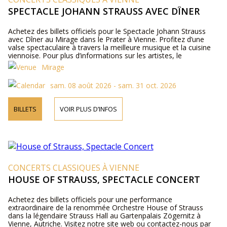
SPECTACLE JOHANN STRAUSS AVEC DÎNER
Achetez des billets officiels pour le Spectacle Johann Strauss
avec Dîner au Mirage dans le Prater à Vienne. Profitez d’une
valse spectaculaire à travers la meilleure musique et la cuisine
viennoise. Pour plus d’informations sur les artistes, le
programme et les prix des billets, veuillez visiter notre site web
Mirage
ou nous contacter par téléphone.
sam. 08 août 2026 - sam. 31 oct. 2026
BILLETS
VOIR PLUS D’INFOS
CONCERTS CLASSIQUES À VIENNE
HOUSE OF STRAUSS, SPECTACLE CONCERT
Achetez des billets officiels pour une performance
extraordinaire de la renommée Orchestre House of Strauss
dans la légendaire Strauss Hall au Gartenpalais Zögernitz à
Vienne, Autriche. Visitez notre site web ou contactez-nous par