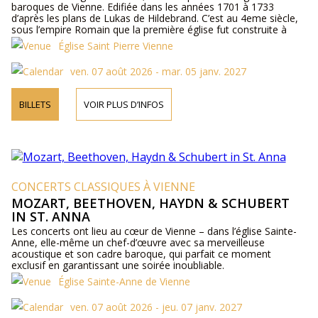
baroques de Vienne. Edifiée dans les années 1701 à 1733
d’après les plans de Lukas de Hildebrand. C’est au 4eme siècle,
sous l’empire Romain que la première église fut construite à
Vindobona, appelée aujourd’hui Vienne. C’est ici qu’est célébré
Église Saint Pierre Vienne
ce culte depuis ce jour.
ven. 07 août 2026 - mar. 05 janv. 2027
BILLETS
VOIR PLUS D’INFOS
CONCERTS CLASSIQUES À VIENNE
MOZART, BEETHOVEN, HAYDN & SCHUBERT
IN ST. ANNA
Les concerts ont lieu au cœur de Vienne – dans l’église Sainte-
Anne, elle-même un chef-d’œuvre avec sa merveilleuse
acoustique et son cadre baroque, qui parfait ce moment
exclusif en garantissant une soirée inoubliable.
Église Sainte-Anne de Vienne
ven. 07 août 2026 - jeu. 07 janv. 2027