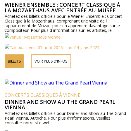
WIENER ENSEMBLE : CONCERT CLASSIQUE À
LA MOZARTHAUS AVEC ENTRÉE AU MUSÉE
Achetez des billets officiels pour le Wiener Ensemble : Concert
Classique à la Mozarthaus, comprenant une visite de l
´appartement de Mozart pour en apprendre davantage sur le
compositeur. Pour plus d´informations sur les artistes, le
programme et les prix des billets, veuillez visiter notre site web
Mozarthaus Vienne
ou nous contacter par téléphone.
ven. 07 août 2026 - lun. 04 janv. 2027
BILLETS
VOIR PLUS D’INFOS
CONCERTS CLASSIQUES À VIENNE
DINNER AND SHOW AU THE GRAND PEARL
VIENNA
Achetez des billets officiels pour Dinner and Show au The Grand
Pearl Vienna, Autriche. Pour plus d’informations, veuillez
consulter notre site web.