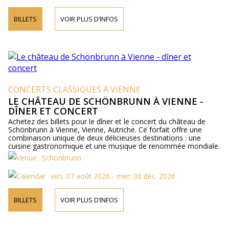
BILLETS
VOIR PLUS D’INFOS
CONCERTS CLASSIQUES À VIENNE
LE CHÂTEAU DE SCHÖNBRUNN À VIENNE -
DÎNER ET CONCERT
Achetez des billets pour le dîner et le concert du château de
Schönbrunn à Vienne, Vienne, Autriche. Ce forfait offre une
combinaison unique de deux délicieuses destinations : une
cuisine gastronomique et une musique de renommée mondiale.
Plus d´informations sur les artistes, le programme et les tarifs
Schönbrunn
en ligne et par téléphone.
ven. 07 août 2026 - mer. 30 déc. 2026
BILLETS
VOIR PLUS D’INFOS