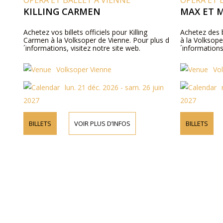
OPÉRA ET BALLET À VIENNE
OPÉRA ET 
KILLING CARMEN
MAX ET 
Achetez vos billets officiels pour Killing
Achetez des b
Carmen à la Volksoper de Vienne. Pour plus d
à la Volksope
´informations, visitez notre site web.
´informations
Volksoper Vienne
Vo
lun. 21 déc. 2026 - sam. 26 juin
2027
2027
BILLETS
VOIR PLUS D’INFOS
BILLETS