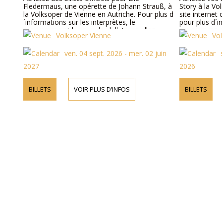
Fledermaus, une opérette de Johann Strauß, à
Story à la Vo
la Volksoper de Vienne en Autriche. Pour plus d
site interne
´informations sur les interprètes, le
pour plus d´i
programme et les prix des billets, veuillez
programme et 
Volksoper Vienne
Vo
visiter notre site Web ou nous contacter par
téléphone.
ven. 04 sept. 2026 - mer. 02 juin
2027
2026
BILLETS
VOIR PLUS D’INFOS
BILLETS