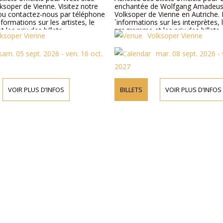
lksoper de Vienne. Visitez notre
enchantée de Wolfgang Amadeus 
t ou contactez-nous par téléphone
Volksoper de Vienne en Autriche. 
nformations sur les artistes, le
´informations sur les interprètes, 
les prix des billets.
programme et les prix des billets, 
lksoper Vienne
Volksoper Vienne
visiter notre site Web ou nous co
téléphone.
sam. 05 sept. 2026 - ven. 16 oct.
mar. 08 sept. 2026 - 
2027
VOIR PLUS D’INFOS
BILLETS
VOIR PLUS D’INFOS