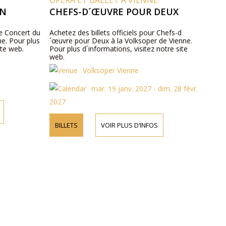
OPÉRA ET BALLET À VIENNE
AN
CHEFS-D´ŒUVRE POUR DEUX
le Concert du
Achetez des billets officiels pour Chefs-d
ne. Pour plus
´œuvre pour Deux à la Volksoper de Vienne.
ite web.
Pour plus d´informations, visitez notre site
web.
Volksoper Vienne
mar. 19 janv. 2027 - dim. 28 févr.
2027
BILLETS
VOIR PLUS D’INFOS