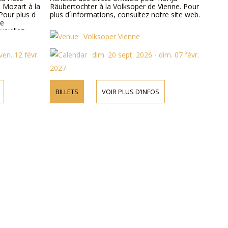
Mozart à la
Räubertochter à la Volksoper de Vienne. Pour
Pour plus d
plus d´informations, consultez notre site web.
le
veuillez
Volksoper Vienne
ntacter par
ven. 12 févr.
dim. 20 sept. 2026 - dim. 07 févr.
2027
BILLETS
VOIR PLUS D’INFOS