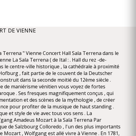
RT DE VIENNE
la Terrena " Vienne Concert Hall Sala Terrena dans le
nne La Sala Terrena ( de Ital : . Hall du rez -de-
s le centre-ville historique , la cathédrale à proximité
Hofburg , fait partie de le couvent de la Deutscher
construit dans la seconde moitié du 12ème siècle .
yle de maniérisme vénitien vous voyez de fortes
baroque . Ses fresques magnifiquement conçus , qui
entation et des scènes de la mythologie , de créer
nce pour profiter de la musique de haut standing .
ue et style de vie avec tous vos sens . La
gang Amadeus Mozart à la Sala Terrena Par
e de Salzbourg Colloredo , l'un des plus importants
le Mozart , Wolfgang est allé vivre à Vienne . En 1781,