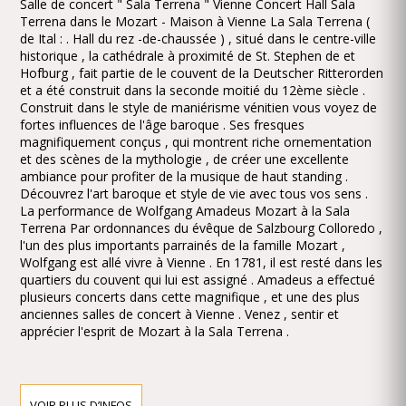
Salle de concert " Sala Terrena " Vienne Concert Hall Sala
Terrena dans le Mozart - Maison à Vienne La Sala Terrena (
de Ital : . Hall du rez -de-chaussée ) , situé dans le centre-ville
historique , la cathédrale à proximité de St. Stephen de et
Hofburg , fait partie de le couvent de la Deutscher Ritterorden
et a été construit dans la seconde moitié du 12ème siècle .
Construit dans le style de maniérisme vénitien vous voyez de
fortes influences de l'âge baroque . Ses fresques
magnifiquement conçus , qui montrent riche ornementation
et des scènes de la mythologie , de créer une excellente
ambiance pour profiter de la musique de haut standing .
Découvrez l'art baroque et style de vie avec tous vos sens .
La performance de Wolfgang Amadeus Mozart à la Sala
Terrena Par ordonnances du évêque de Salzbourg Colloredo ,
l'un des plus importants parrainés de la famille Mozart ,
Wolfgang est allé vivre à Vienne . En 1781, il est resté dans les
quartiers du couvent qui lui est assigné . Amadeus a effectué
plusieurs concerts dans cette magnifique , et une des plus
anciennes salles de concert à Vienne . Venez , sentir et
apprécier l'esprit de Mozart à la Sala Terrena .
VOIR PLUS D’INFOS