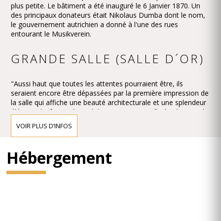
plus petite. Le bâtiment a été inauguré le 6 Janvier 1870. Un
des principaux donateurs était Nikolaus Dumba dont le nom,
le gouvernement autrichien a donné à l'une des rues
entourant le Musikverein.
GRANDE SALLE (SALLE D´OR)
"Aussi haut que toutes les attentes pourraient être, ils
seraient encore être dépassées par la première impression de
la salle qui affiche une beauté architecturale et une splendeur
élégante lui faisant le seul de son genre." Ce fut la réaction de
la presse à l'ouverture du nouveau bâtiment Musikverein et le
VOIR PLUS D’INFOS
premier concert de la Großer Musikvereinssaal le 6 Janvier
1870.
Hébergement
L'impression doit avoir été écrasante - si écrasante que le
critique de Vienne, Eduard Hanslick, irritante a soulevé la
question de savoir si ce Großer Musikvereinssaal "n'était pas
trop mousseux et magnifique pour une salle de concert". "De
tous les côtés printemps or et de couleurs."