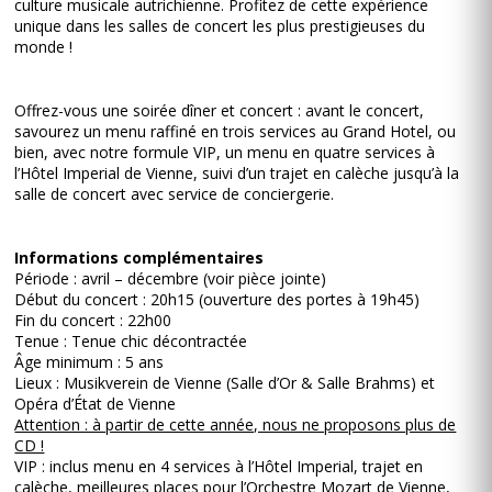
culture musicale autrichienne. Profitez de cette expérience
unique dans les salles de concert les plus prestigieuses du
monde !
Offrez-vous une soirée dîner et concert : avant le concert,
savourez un menu raffiné en trois services au Grand Hotel, ou
bien, avec notre formule VIP, un menu en quatre services à
l’Hôtel Imperial de Vienne, suivi d’un trajet en calèche jusqu’à la
salle de concert avec service de conciergerie.
Informations complémentaires
Période : avril – décembre (voir pièce jointe)
Début du concert : 20h15 (ouverture des portes à 19h45)
Fin du concert : 22h00
Tenue : Tenue chic décontractée
Âge minimum : 5 ans
Lieux : Musikverein de Vienne (Salle d’Or & Salle Brahms) et
Opéra d’État de Vienne
Attention : à partir de cette année, nous ne proposons plus de
CD !
VIP : inclus menu en 4 services à l’Hôtel Imperial, trajet en
calèche, meilleures places pour l’Orchestre Mozart de Vienne,