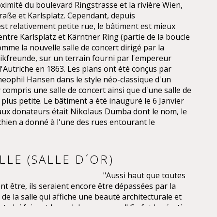
oximité du boulevard Ringstrasse et la rivière Wien,
aße et Karlsplatz. Cependant, depuis
t relativement petite rue, le bâtiment est mieux
tre Karlsplatz et Kärntner Ring (partie de la boucle
comme la nouvelle salle de concert dirigé par la
ikfreunde, sur un terrain fourni par l'empereur
d'Autriche en 1863. Les plans ont été conçus par
Theophil Hansen dans le style néo-classique d'un
 compris une salle de concert ainsi que d'une salle de
lus petite. Le bâtiment a été inauguré le 6 Janvier
aux donateurs était Nikolaus Dumba dont le nom, le
ien a donné à l'une des rues entourant le
LE (SALLE D´OR)
"Aussi haut que toutes
nt être, ils seraient encore être dépassées par la
e la salle qui affiche une beauté architecturale et
e lui faisant le seul de son genre." Ce fut la réaction