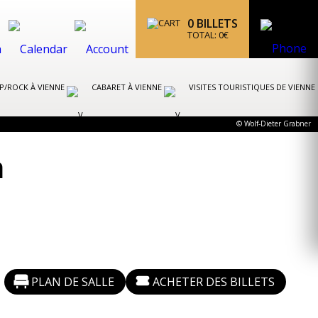
0
BILLETS
TOTAL:
0
€
P/ROCK À VIENNE
CABARET À VIENNE
VISITES TOURISTIQUES DE VIENNE
© Wolf-Dieter Grabner
a
PLAN DE SALLE
ACHETER DES BILLETS