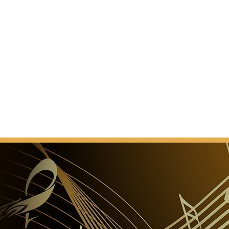
tants travaux de rénovation.
fait. C'était une toute nouvelle salle. Contrairement à
inssaal, Brahms-Saal avait changé son apparence
nt au fil des ans. Quand et comment il a acquis cette
colique qui a été connu pour les amateurs de
ne peuvent pas être précisément documentés.
ALLE
Comme un lieu pour des
s concerts aux banquets de luxe, l'Hôtel / Magna
st pas seulement le plus grand des quatre nouvelles
 mais aussi le plus souple en termes d'utilisation.
nt la transformation en douceur de la salle de
re de conférences, le cinéma dans une salle de bal, ou
lé. Équipements state-of-the-art pour le son,