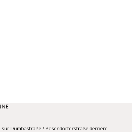
NNE
ué sur Dumbastraße / Bösendorferstraße derrière