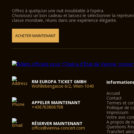
Offrez à quelqu’un une nuit inoubliable à l’opéra.
Choisissez un bon cadeau et laissez-le sélectionner la représe
classe mondiale, réunis dans une expérience élégante.
ACHETER MAINTENANT
RM EUROPA TICKET GMBH
Information
Wohllebengasse 6/2, Wien-1040
Accueil
Contact
APPELER MAINTENANT
Termes et con
+436763806708
Politique de co
Impressum
Votre avis co
A propos de 
RÉSERVER MAINTENANT
Questions fre
office@vienna-concert.com
Transfert aér