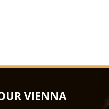
public après d'impor
La surprise était par
la Grosse Musikvere
assez considérableme
duskiness peu mélan
musique avant 1993 
VITRAGE S
événements allant de
Auditorium verre n'e
salles du Musikverein
OUR VIENNA
Podiums Hub permette
concert dans un cent
la scène dans un défi