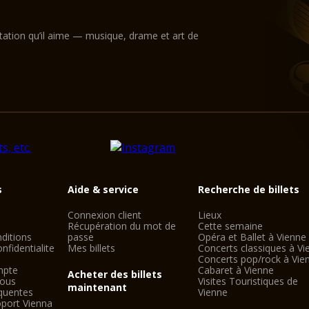
l'éclairage, la vidéo
conditions idéales p
Le Hall / Magna Audit
ntation qu’il aime — musique, drame et art de
Wilhelm Holzbauer. A
galerie) peut accueill
s
Aide & service
Recherche de billets
Connexion client
Lieux
Récupération du mot de
Cette semaine
ditions
passe
Opéra et Ballet à Vienne
nfidentialite
Mes billets
Concerts classiques à Vi
Concerts pop/rock à Vie
mpte
Cabaret à Vienne
Acheter des billets
nous
Visites Touristiques de
maintenant
quentes
Vienne
oport Vienna