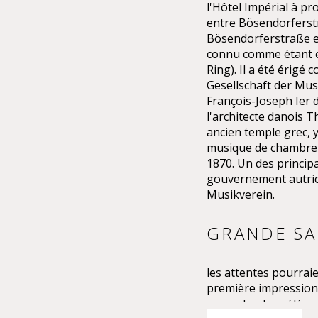
l'Hôtel Impérial à pr
entre Bösendorferstr
Bösendorferstraße es
connu comme étant en
Ring). Il a été érigé 
Gesellschaft der Mus
François-Joseph Ier 
l'architecte danois 
ancien temple grec, y
musique de chambre p
1870. Un des princip
gouvernement autrich
Musikverein.
GRANDE SAL
les attentes pourraie
première impression d
une splendeur élégant