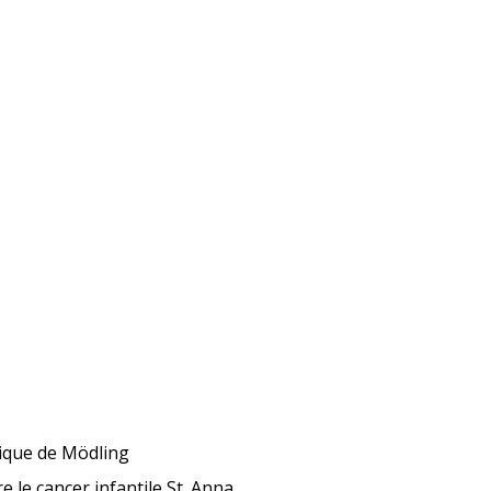
nique de Mödling
e le cancer infantile St. Anna