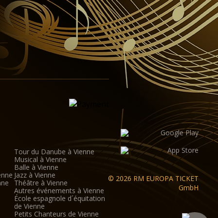
 et la projection numérique grand écran offrent les
our les productions demi-scénique.
orium de verre a été conçu par l'architecte viennois
vec une hauteur de 8 mètres, la salle (y compris la
ir jusqu'à 380 visiteurs.
Tour du Danube à Vienne
Musical à Vienne
Balle à Vienne
enne
Jazz à Vienne
© 2026 RM EUROPA TICKET
nne
Théâtre à Vienne
GmbH
Autres événements à Vienne
École espagnole d´équitation
de Vienne
Petits Chanteurs de Vienne